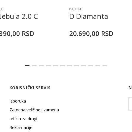
KE
PATIKE
Nebula 2.0 C
D Diamanta
390,00
RSD
20.690,00
RSD
KORISNIČKI SERVIS
N
Isporuka
Zamena veličine i zamena
artikla za drugi
Reklamacije