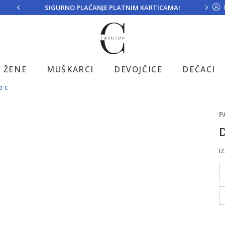
SIGURNO PLAĆANJE PLATNIM KARTICAMA!
ŽENE
MUŠKARCI
DEVOJČICE
DEČACI
0 C
P
D
IZ