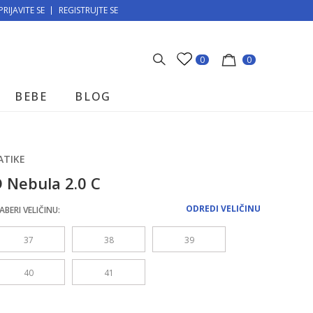
PRIJAVITE SE
MOGUĆNOST BESPLATNE ISPORUKE!
REGISTRUJTE SE
0
0
BEBE
BLOG
ATIKE
 Nebula 2.0 C
ODREDI VELIČINU
ABERI VELIČINU:
37
38
39
40
41