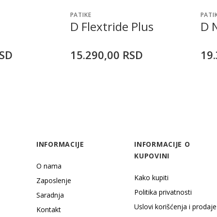
PATIKE
PATI
D Flextride Plus
D 
SD
15.290,00
RSD
19.
INFORMACIJE
INFORMACIJE O
KUPOVINI
O nama
Kako kupiti
Zaposlenje
Politika privatnosti
Saradnja
Uslovi korišćenja i prodaje
Kontakt