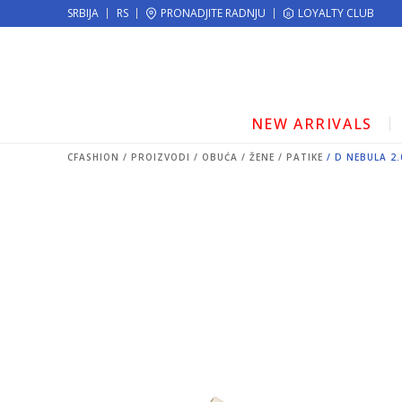
KE!
SRBIJA
RS
PRONADJITE RADNJU
MOGUĆNOST ISPORUKE ZA 24H!
LOYALTY CLUB
NEW ARRIVALS
CFASHION
PROIZVODI
OBUĆA
ŽENE
PATIKE
D NEBULA 2.