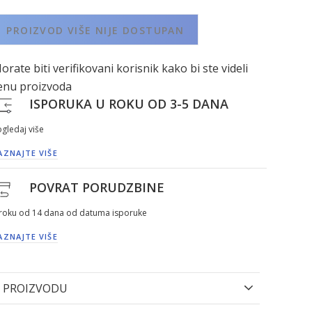
PROIZVOD VIŠE NIJE DOSTUPAN
orate biti verifikovani korisnik kako bi ste videli
enu proizvoda
ISPORUKA U ROKU OD 3-5 DANA
gledaj više
AZNAJTE VIŠE
POVRAT PORUDZBINE
 roku od 14 dana od datuma isporuke
AZNAJTE VIŠE
 PROIZVODU