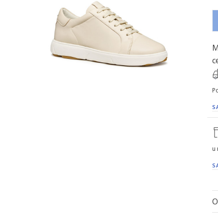
M
c
Po
S
u
S
O