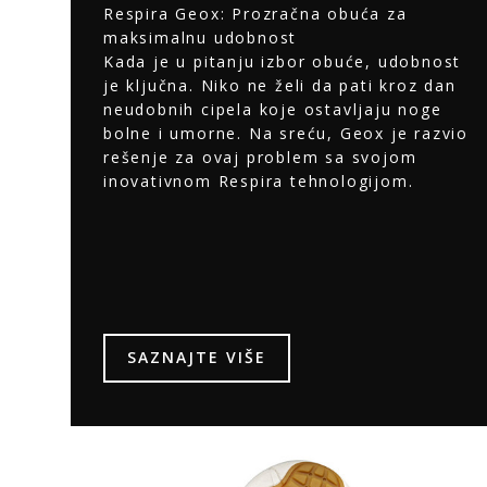
Respira Geox: Prozračna obuća za
maksimalnu udobnost
Kada je u pitanju izbor obuće, udobnost
je ključna. Niko ne želi da pati kroz dan
neudobnih cipela koje ostavljaju noge
bolne i umorne. Na sreću, Geox je razvio
rešenje za ovaj problem sa svojom
inovativnom Respira tehnologijom.
SAZNAJTE VIŠE