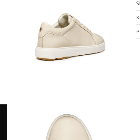
S
K
P