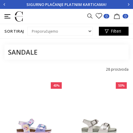
SIGURNO PLAĆANJE PLATNIM KARTICAMA!
PRIJAVITE SE
REGISTRUJTE SE
0
0
Filteri
SORTIRAJ
SANDALE
28
proizvoda
40
%
50
%