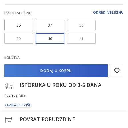
ODREDI VELIČINU
IZABERI VELIČINU:
36
37
38
39
40
41
KOLIČINA:
DODAJ U KORPU
ISPORUKA U ROKU OD 3-5 DANA
Pogledaj više
SAZNAJTE VIŠE
POVRAT PORUDZBINE