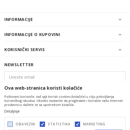
INFORMACIJE
INFORMACIJE O KUPOVINI
KORISNIČKI SERVIS
NEWSLETTER
Ova web-stranica koristi kolačiće
PRIJAVITE SE
Poštovani korisniče, naš sajt koristi cookies (kolačiće) u cilju poboljšanja
korisničkog iskustva. Ukoliko nastavite da pregledate i koristite našu Internet
prodavnicu slažete se sa upotrebom kolačića.
Detaljnije
OBAVEZNI
STATISTIKA
MARKETING