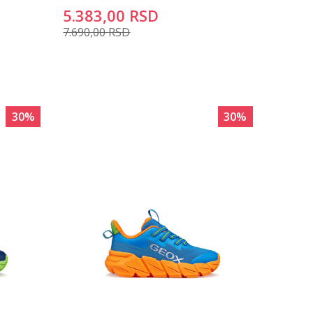
5.383,00
RSD
7.690,00
RSD
30
%
30
%