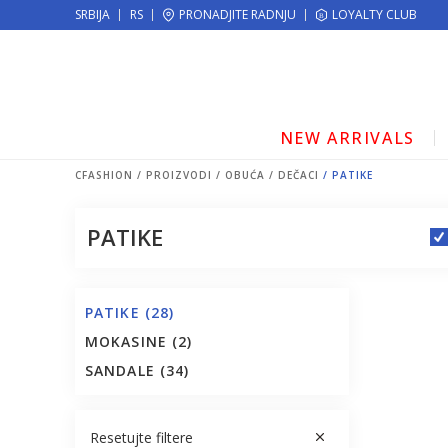
KE!
SRBIJA
RS
PRONADJITE RADNJU
MOGUĆNOST ISPORUKE ZA 24H!
LOYALTY CLUB
NEW ARRIVALS
CFASHION
PROIZVODI
OBUĆA
DEČACI
PATIKE
PATIKE
PATIKE
(28)
MOKASINE
(2)
SANDALE
(34)
Resetujte filtere