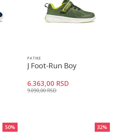
PATIKE
J Foot-Run Boy
6.363,00
RSD
9.090,00
RSD
50
%
32
%