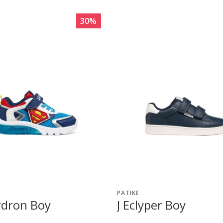
30
%
PATIKE
rdron Boy
J Eclyper Boy