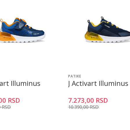
PATIKE
vart Illuminus
J Activart Illuminus
00
RSD
7.273,00
RSD
0
RSD
10.390,00
RSD