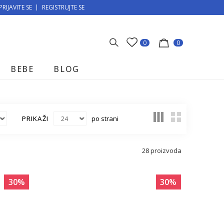
PRIJAVITE SE
MOGUĆNOST BESPLATNE ISPORUKE!
REGISTRUJTE SE
0
0
BEBE
BLOG
PRIKAŽI
po strani
28
proizvoda
30
%
30
%