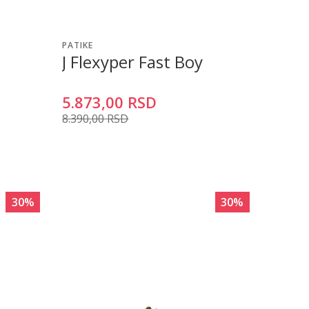
PATIKE
J Flexyper Fast Boy
5.873,00
RSD
8.390,00
RSD
30
%
30
%