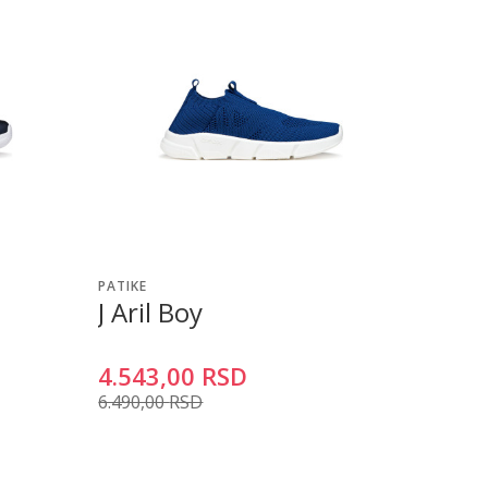
PATIKE
J Aril Boy
4.543,00
RSD
6.490,00
RSD