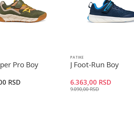
PATIKE
yper Pro Boy
J Foot-Run Boy
00
RSD
6.363,00
RSD
9.090,00
RSD