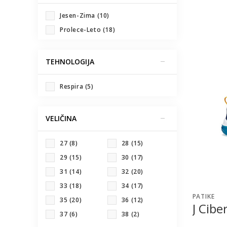
Jesen-Zima (10)
Prolece-Leto (18)
TEHNOLOGIJA
Respira (5)
VELIČINA
27
(8)
28
(15)
29
(15)
30
(17)
31
(14)
32
(20)
33
(18)
34
(17)
PATIKE
35
(20)
36
(12)
J Cibe
37
(6)
38
(2)