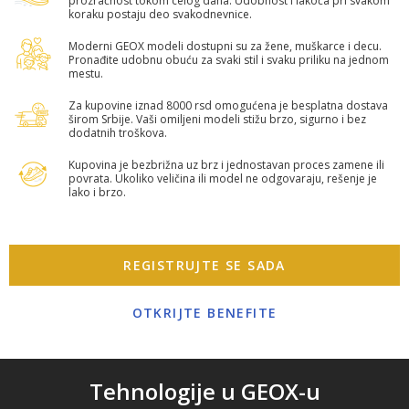
prozračnost tokom celog dana. Udobnost i lakoća pri svakom
koraku postaju deo svakodnevnice.
Moderni GEOX modeli dostupni su za žene, muškarce i decu.
Pronađite udobnu obuću za svaki stil i svaku priliku na jednom
mestu.
Za kupovine iznad 8000 rsd omogućena je besplatna dostava
širom Srbije. Vaši omiljeni modeli stižu brzo, sigurno i bez
dodatnih troškova.
Kupovina je bezbrižna uz brz i jednostavan proces zamene ili
povrata. Ukoliko veličina ili model ne odgovaraju, rešenje je
lako i brzo.
REGISTRUJTE SE SADA
OTKRIJTE BENEFITE
Tehnologije u GEOX-u