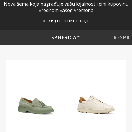
Nova šema koja nagrađuje vašu lojalnost i čini kupovinu
vrednom vašeg vremena
OTKRIJTE TEHNOLOGIJE
™
SPHERICA™
RESPI