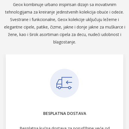
Geox kombinuje urbano inspirisan dizajn sa inovativnim
tehnologijama za kreiranje jedinstvenih kolekcija obuće i odeće.
Svestrane i funkcionalne, Geox kolekcije uključuju ležerne i
elegantne cipele, patike, čizme, jakne i donje jakne za muškarce i
žene, kao i širok asortiman cipela za decu, nudeći udobnost i
blagostanje.
BESPLATNA DOSTAVA
Besplatna kućna dostava za porudžbine veće od