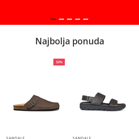
Najbolja ponuda
50
%
SANDALE
SANDALE