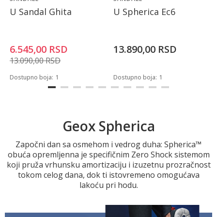
U Sandal Ghita
U Spherica Ec6
6.545,00
RSD
13.890,00
RSD
13.090,00
RSD
Dostupno boja:
1
Dostupno boja:
1
Geox Spherica
Započni dan sa osmehom i vedrog duha: Spherica™
obuća opremljenna je specifičnim Zero Shock sistemom
koji pruža vrhunsku amortizaciju i izuzetnu prozračnost
tokom celog dana, dok ti istovremeno omogućava
lakoću pri hodu.