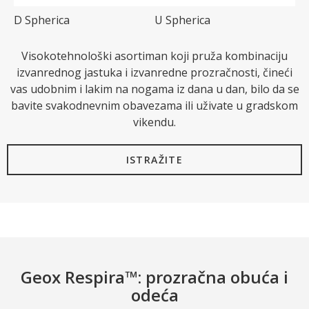
D Spherica
U Spherica
Visokotehnološki asortiman koji pruža kombinaciju
o
izvanrednog jastuka i izvanredne prozračnosti, čineći
vas udobnim i lakim na nogama iz dana u dan, bilo da se
bavite svakodnevnim obavezama ili uživate u gradskom
vikendu.
ISTRAŽITE
Geox Respira™: prozračna obuća i
odeća