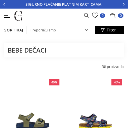
SIGURNO PLAĆANJE PLATNIM KARTICAMA!
PRIJAVITE SE
REGISTRUJTE SE
0
0
Filteri
SORTIRAJ
BEBE DEČACI
38
proizvoda
40
%
40
%