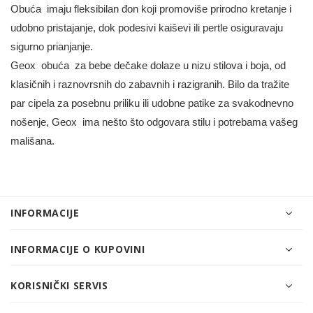
Obuća imaju fleksibilan đon koji promoviše prirodno kretanje i
udobno pristajanje, dok podesivi kaiševi ili pertle osiguravaju
sigurno prianjanje.
Geox obuća za bebe dečake dolaze u nizu stilova i boja, od
klasičnih i raznovrsnih do zabavnih i razigranih. Bilo da tražite
par cipela za posebnu priliku ili udobne patike za svakodnevno
nošenje, Geox ima nešto što odgovara stilu i potrebama vašeg
mališana.
INFORMACIJE
INFORMACIJE O KUPOVINI
KORISNIČKI SERVIS