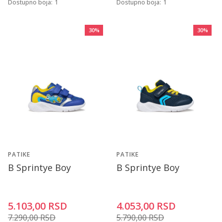
Dostupno boja:
1
Dostupno boja:
1
30
%
30
%
PATIKE
PATIKE
B Sprintye Boy
B Sprintye Boy
5.103,00
RSD
4.053,00
RSD
7.290,00
RSD
5.790,00
RSD