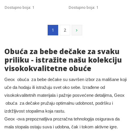
Dostupno boja:
1
Dostupno boja:
1
1
2
Obuća za bebe dečake za svaku
priliku - istražite našu kolekciju
visokokvalitetne obuće
Geox obuća za bebe dečake su savršen izbor za mališane koji
uče da hodaju ili istražuju svet oko sebe. Izrađene od
visokokvalitetnih materijala i pažnje posvećene detaljima, Geox
obuća za dečake pružaju optimalnu udobnost, podršku i
izdržljivost stopalima koja rastu.
Geox -ova prepoznatljiva prozračna tehnologija osigurava da
mala stopala ostaju suva i udobna, čak i tokom aktivne igre.