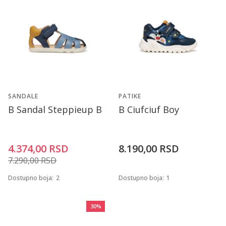
SANDALE
PATIKE
B Sandal Steppieup B
B Ciufciuf Boy
4.374,00
RSD
8.190,00
RSD
7.290,00
RSD
Dostupno boja:
2
Dostupno boja:
1
30
%