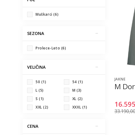
Muškarci (6)
SEZONA
Prolece-Leto (6)
VELIČINA
JAKNE
50
(1)
54
(1)
M Dor
L
(5)
M
(3)
S
(1)
XL
(2)
16.595
XXL
(2)
XXXL
(1)
33.190,0
CENA