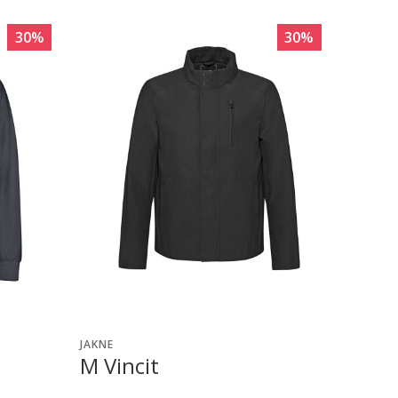
30
%
30
%
JAKNE
M Vincit