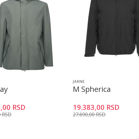
JAKNE
ay
M Spherica
,00
RSD
19.383,00
RSD
0
RSD
27.690,00
RSD