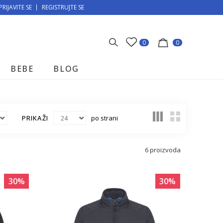
PRIJAVITE SE
MOGUĆNOST BESPLATNE ISPORUKE!
REGISTRUJTE SE
0
0
BEBE
BLOG
PRIKAŽI
po strani
6
proizvoda
30
%
30
%