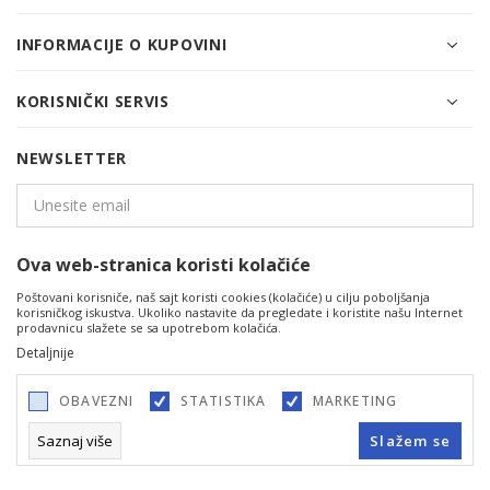
INFORMACIJE O KUPOVINI
KORISNIČKI SERVIS
NEWSLETTER
Ova web-stranica koristi kolačiće
PRIJAVITE SE
Poštovani korisniče, naš sajt koristi cookies (kolačiće) u cilju poboljšanja
korisničkog iskustva. Ukoliko nastavite da pregledate i koristite našu Internet
prodavnicu slažete se sa upotrebom kolačića.
Detaljnije
OBAVEZNI
STATISTIKA
MARKETING
Saznaj više
Slažem se
©2026
www.cfashion.rs
, Izrada
NB SOFT
. Sva prava zadržana.