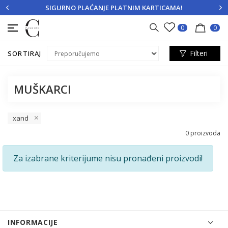
SIGURNO PLAĆANJE PLATNIM KARTICAMA!
PRIJAVITE SE
REGISTRUJTE SE
0
0
Filteri
SORTIRAJ
MUŠKARCI
xand
0
proizvoda
Za izabrane kriterijume nisu pronađeni proizvodi!
INFORMACIJE