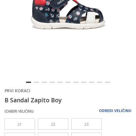
PRVI KORACI
B Sandal Zapito Boy
ODREDI VELIČINU
IZABERI VELIČINU:
21
22
23