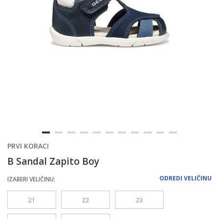
PRVI KORACI
B Sandal Zapito Boy
ODREDI VELIČINU
IZABERI VELIČINU:
21
22
23