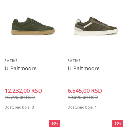
PATIKE
PATIKE
U Baltmoore
U Baltmoore
12.232,00
RSD
6.545,00
RSD
15.290,00
RSD
13.090,00
RSD
Dostupno boja:
3
Dostupno boja:
1
30
%
30
%