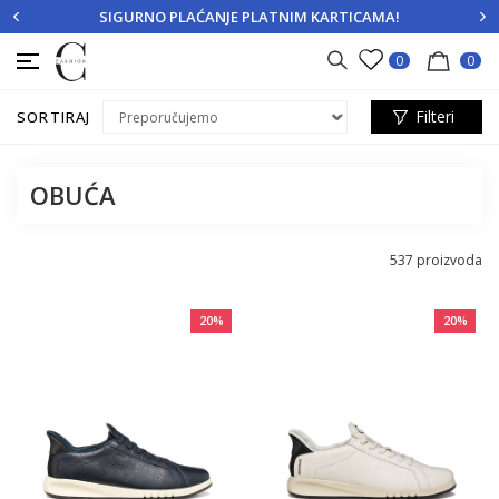
SIGURNO PLAĆANJE PLATNIM KARTICAMA!
PRIJAVITE SE
REGISTRUJTE SE
0
0
Filteri
SORTIRAJ
OBUĆA
537
proizvoda
20
%
20
%