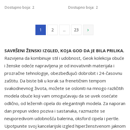
Dostupno boja:
2
Dostupno boja:
2
1
2
...
23
SAVRŠENI ŽENSKI IZGLED, KOJA GOD DA JE BILA PRILIKA.
Razvijena da kombinuje stil i udobnost, Geok kolekcija obuće
i ženske odeće napravljena je od inovativnih materijala i
prozračne tehnologije, obezbeđujući dobrobit i 24-časovnu
zaštitu. Da biste bili u korak sa frenetičnim tempom
svakodnevnog života, možete se osloniti na mnogo različitih
modela obuće koji vam omogućavaju da se uvek osećate
odlično, od ležernih cipela do elegantnijih modela. Za naporan
dan prepun video poziva i sastanaka, razmazite se
neuporedivom udobnošću balerina, oksford cipela i pertle.
Upotpunite svoj kancelarijski izgled hiperženstvenom jaknom