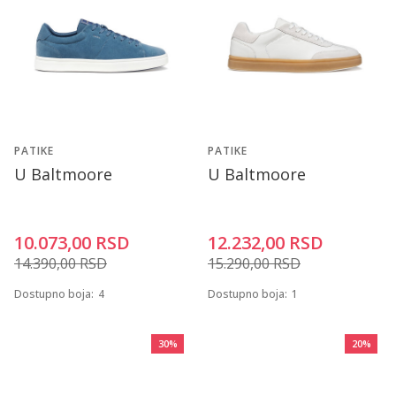
PATIKE
PATIKE
U Baltmoore
U Baltmoore
10.073,00
RSD
12.232,00
RSD
14.390,00
RSD
15.290,00
RSD
Dostupno boja:
4
Dostupno boja:
1
30
%
20
%