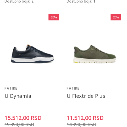
Dostupno boja:
2
Dostupno boja:
1
20
%
20
%
PATIKE
PATIKE
U Dynamia
U Flextride Plus
15.512,00
RSD
11.512,00
RSD
19.390,00
RSD
14.390,00
RSD