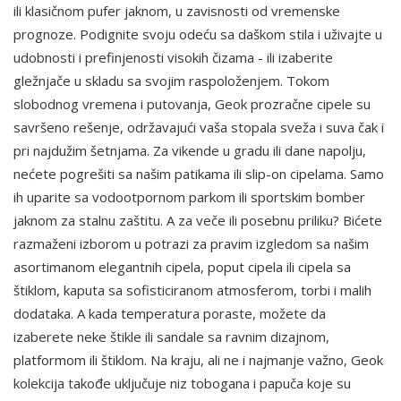
ili klasičnom pufer jaknom, u zavisnosti od vremenske
prognoze. Podignite svoju odeću sa daškom stila i uživajte u
udobnosti i prefinjenosti visokih čizama - ili izaberite
gležnjače u skladu sa svojim raspoloženjem. Tokom
slobodnog vremena i putovanja, Geok prozračne cipele su
savršeno rešenje, održavajući vaša stopala sveža i suva čak i
pri najdužim šetnjama. Za vikende u gradu ili dane napolju,
nećete pogrešiti sa našim patikama ili slip-on cipelama. Samo
ih uparite sa vodootpornom parkom ili sportskim bomber
jaknom za stalnu zaštitu. A za veče ili posebnu priliku? Bićete
razmaženi izborom u potrazi za pravim izgledom sa našim
asortimanom elegantnih cipela, poput cipela ili cipela sa
štiklom, kaputa sa sofisticiranom atmosferom, torbi i malih
dodataka. A kada temperatura poraste, možete da
izaberete neke štikle ili sandale sa ravnim dizajnom,
platformom ili štiklom. Na kraju, ali ne i najmanje važno, Geok
kolekcija takođe uključuje niz tobogana i papuča koje su