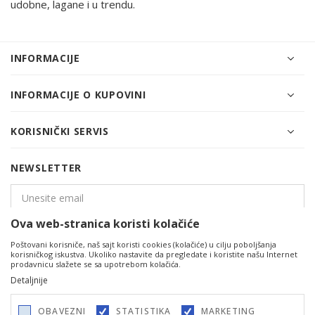
udobne, lagane i u trendu.
INFORMACIJE
INFORMACIJE O KUPOVINI
KORISNIČKI SERVIS
NEWSLETTER
Ova web-stranica koristi kolačiće
PRIJAVITE SE
Poštovani korisniče, naš sajt koristi cookies (kolačiće) u cilju poboljšanja
korisničkog iskustva. Ukoliko nastavite da pregledate i koristite našu Internet
prodavnicu slažete se sa upotrebom kolačića.
Detaljnije
OBAVEZNI
STATISTIKA
MARKETING