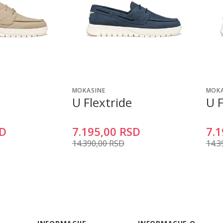
MOKASINE
MOKA
U Flextride
U F
D
7.195,00
RSD
7.1
14.390,00
RSD
14.3