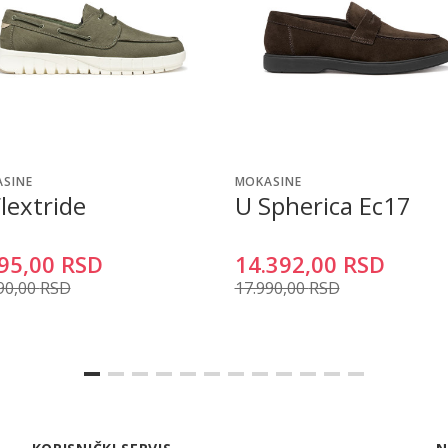
SINE
MOKASINE
lextride
U Spherica Ec17
95,00
RSD
14.392,00
RSD
90,00
RSD
17.990,00
RSD