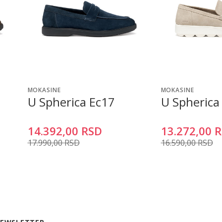
MOKASINE
MOKASINE
U Spherica Ec17
U Spherica
14.392,00
RSD
13.272,00
R
17.990,00
RSD
16.590,00
RSD