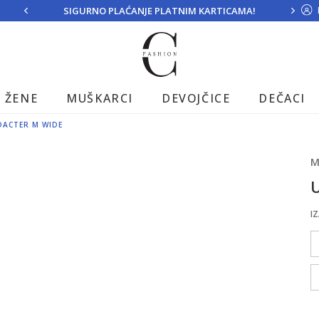
SIGURNO PLAĆANJE PLATNIM KARTICAMA!
ŽENE
MUŠKARCI
DEVOJČICE
DEČACI
DACTER M WIDE
M
IZ