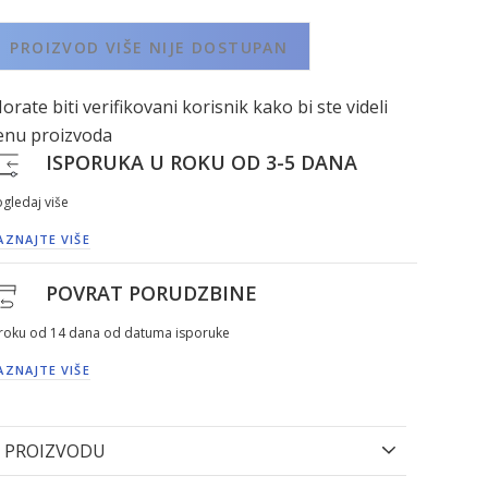
PROIZVOD VIŠE NIJE DOSTUPAN
orate biti verifikovani korisnik kako bi ste videli
enu proizvoda
ISPORUKA U ROKU OD 3-5 DANA
gledaj više
AZNAJTE VIŠE
POVRAT PORUDZBINE
 roku od 14 dana od datuma isporuke
AZNAJTE VIŠE
 PROIZVODU