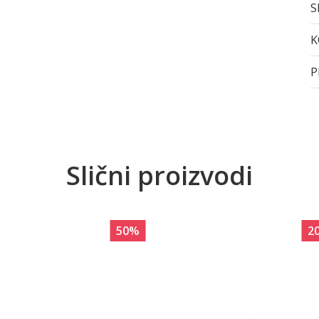
S
K
P
Slični proizvodi
50
%
2