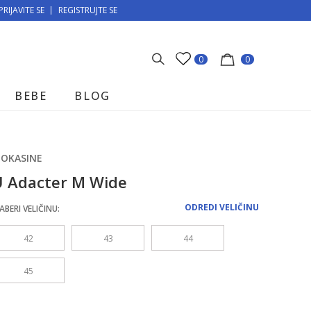
PRIJAVITE SE
MOGUĆNOST BESPLATNE ISPORUKE!
REGISTRUJTE SE
0
0
BEBE
BLOG
OKASINE
U Adacter M Wide
ODREDI VELIČINU
ABERI VELIČINU:
42
43
44
45