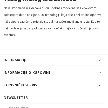
Neka stopala vašeg dečaka budu udobna i moderna sa Geox-ovom
kolekcijom dubokih cipela. Uz tehnologiju koja diše i fleksibilne djonove,
naše cipele savršeno pristaju stopalima vašeg mališana u rastu. Kupite
našu kolekciju sada i poklonite svom dečaku najbolji početak njegovih
avantura.
INFORMACIJE
INFORMACIJE O KUPOVINI
KORISNIČKI SERVIS
NEWSLETTER