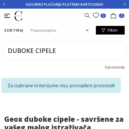
SIGURNO PLAĆANJE PLATNIM KARTICAMA!
PRIJAVITE SE
REGISTRUJTE SE
0
0
Filteri
SORTIRAJ
DUBOKE CIPELE
0
proizvoda
Za izabrane kriterijume nisu pronađeni proizvodi!
Geox duboke cipele - savršene za
vašeg malog istraživača