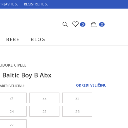
PRIJAVITE SE
MOGUĆNOST BESPLATNE ISPORUKE!
REGISTRUJTE SE
0
0
BEBE
BLOG
UBOKE CIPELE
 Baltic Boy B Abx
ODREDI VELIČINU
ABERI VELIČINU:
21
22
23
24
25
26
27