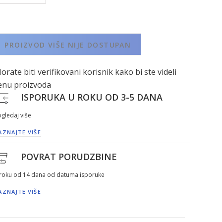
PROIZVOD VIŠE NIJE DOSTUPAN
orate biti verifikovani korisnik kako bi ste videli
enu proizvoda
ISPORUKA U ROKU OD 3-5 DANA
gledaj više
AZNAJTE VIŠE
POVRAT PORUDZBINE
 roku od 14 dana od datuma isporuke
AZNAJTE VIŠE