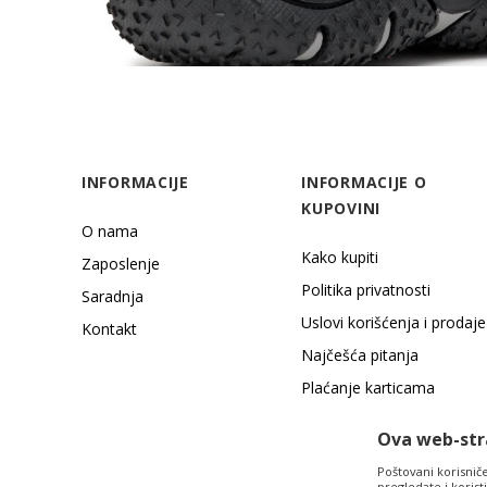
INFORMACIJE
INFORMACIJE O
KUPOVINI
O nama
Kako kupiti
Zaposlenje
Politika privatnosti
Saradnja
Uslovi korišćenja i prodaje
Kontakt
Najčešća pitanja
Plaćanje karticama
Načini plaćanja
Ova web-stra
Poštovani korisniče,
pregledate i koris