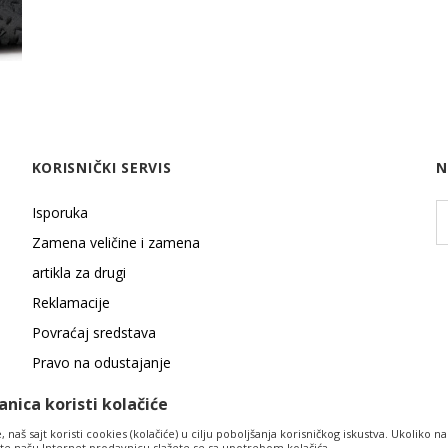
KORISNIČKI SERVIS
N
Isporuka
Zamena veličine i zamena
artikla za drugi
Reklamacije
Povraćaj sredstava
Pravo na odustajanje
nica koristi kolačiće
 naš sajt koristi cookies (kolačiće) u cilju poboljšanja korisničkog iskustva. Ukoliko na
tite našu Internet prodavnicu slažete se sa upotrebom kolačića.