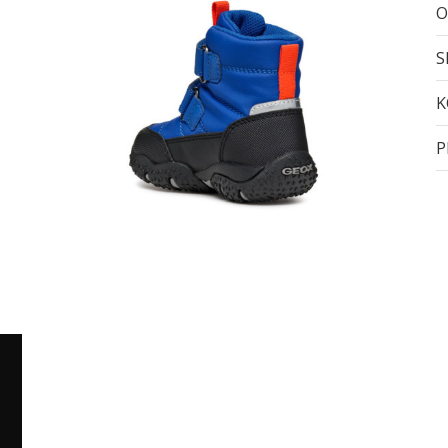
O
S
K
P