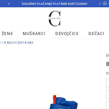
SIGURNO PLAĆANJE PLATNIM KARTICAMA!
ŽENE
MUŠKARCI
DEVOJČICE
DEČACI
E
B BALTIC BOY B ABX
D
B
IZ