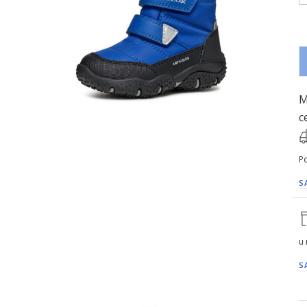
M
c
Po
S
u
S