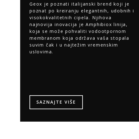
Geox je poznati italijanski brend koji je
poznat po kreiranju elegantnih, udobnih i
visokokvalitetnih cipela. Njihova
najnovija inovacija je Amphibiox linija,
koja se može pohvaliti vodootpornom
membranom koja održava vaša stopala
suvim čak i u najtežim vremenskim
uslovima.
SAZNAJTE VIŠE