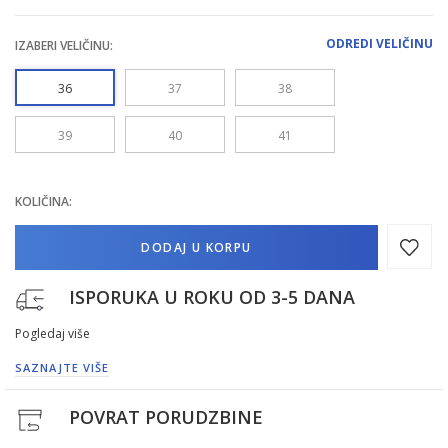
ODREDI VELIČINU
IZABERI VELIČINU:
36
37
38
39
40
41
KOLIČINA:
DODAJ U KORPU
ISPORUKA U ROKU OD 3-5 DANA
Pogledaj više
SAZNAJTE VIŠE
POVRAT PORUDZBINE