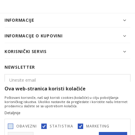
INFORMACIJE
INFORMACIJE O KUPOVINI
KORISNIČKI SERVIS
NEWSLETTER
Ova web-stranica koristi kolačiće
Poštovani korisniče, naš sajt koristi cookies (kolačiće) u cilju poboljšanja
PRIJAVITE SE
korisničkog iskustva. Ukoliko nastavite da pregledate i koristite našu Internet
prodavnicu slažete se sa upotrebom kolačića.
Detaljnije
OBAVEZNI
STATISTIKA
MARKETING