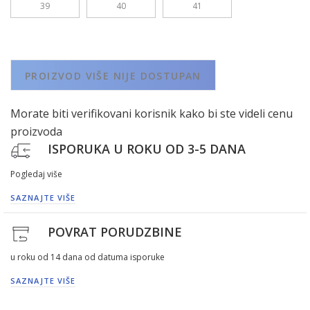
39
40
41
PROIZVOD VIŠE NIJE DOSTUPAN
Morate biti verifikovani korisnik kako bi ste videli cenu
proizvoda
ISPORUKA U ROKU OD 3-5 DANA
Pogledaj više
SAZNAJTE VIŠE
POVRAT PORUDZBINE
u roku od 14 dana od datuma isporuke
SAZNAJTE VIŠE