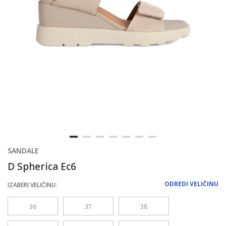
SANDALE
D Spherica Ec6
ODREDI VELIČINU
IZABERI VELIČINU:
36
37
38