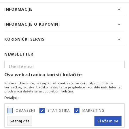
INFORMACIJE
INFORMACIJE O KUPOVINI
KORISNIČKI SERVIS
NEWSLETTER
Ova web-stranica koristi kolačiće
Poštovani korisniče, naš sajt koristi cookies (kolačiće) u cilju poboljšanja
PRIJAVITE SE
korisničkog iskustva. Ukoliko nastavite da pregledate i koristite našu Internet
prodavnicu slažete se sa upotrebom kolačića.
Detaljnije
OBAVEZNI
STATISTIKA
MARKETING
Saznaj više
Slažem se