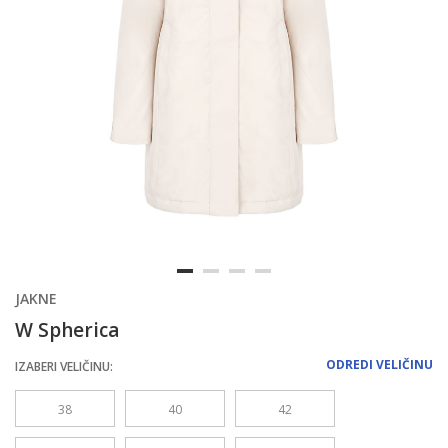
JAKNE
W Spherica
ODREDI VELIČINU
IZABERI VELIČINU:
38
40
42