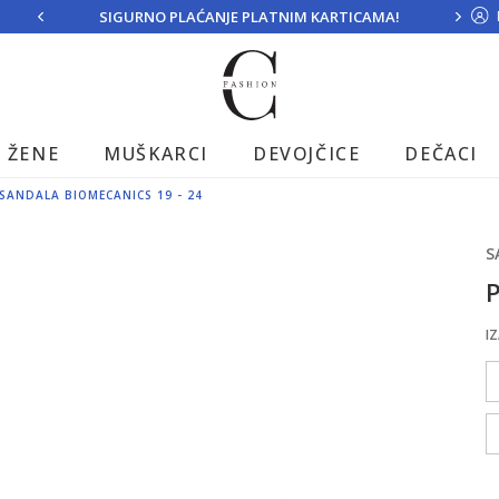
SIGURNO PLAĆANJE PLATNIM KARTICAMA!
ŽENE
MUŠKARCI
DEVOJČICE
DEČACI
SANDALA BIOMECANICS 19 - 24
S
P
IZ