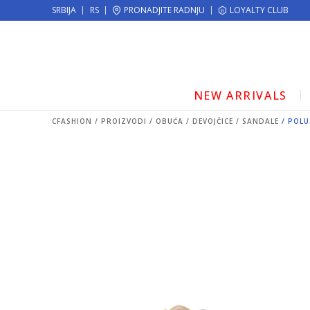
KE!
SRBIJA
RS
PRONADJITE RADNJU
MOGUĆNOST ISPORUKE ZA 24H!
LOYALTY CLUB
NEW ARRIVALS
CFASHION
PROIZVODI
OBUĆA
DEVOJČICE
SANDALE
POLU