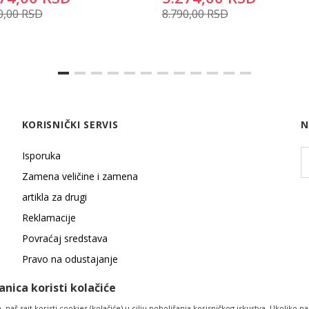
0,00
RSD
8.790,00
RSD
KORISNIČKI SERVIS
N
Isporuka
Zamena veličine i zamena
artikla za drugi
Reklamacije
Povraćaj sredstava
Pravo na odustajanje
nica koristi kolačiće
 naš sajt koristi cookies (kolačiće) u cilju poboljšanja korisničkog iskustva. Ukoliko na