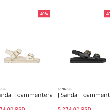
40
%
4
ALE
SANDALE
Sandal Foammentera
J Sandal Foamment
74,00
RSD
5.274,00
RSD