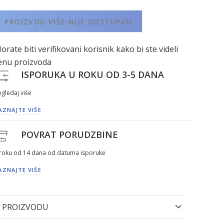
PROIZVOD VIŠE NIJE DOSTUPAN
orate biti verifikovani korisnik kako bi ste videli
enu proizvoda
ISPORUKA U ROKU OD 3-5 DANA
gledaj više
AZNAJTE VIŠE
POVRAT PORUDZBINE
 roku od 14 dana od datuma isporuke
AZNAJTE VIŠE
 PROIZVODU