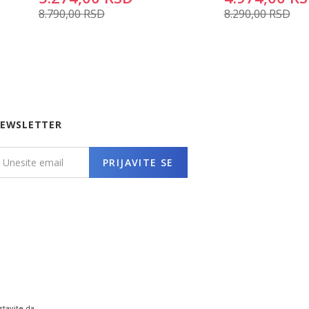
8.790,00
RSD
8.290,00
RSD
EWSLETTER
PRIJAVITE SE
stavite da