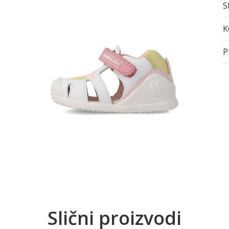
S
K
P
Slični proizvodi