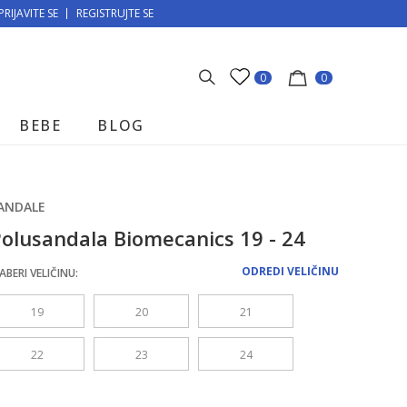
PRIJAVITE SE
MOGUĆNOST BESPLATNE ISPORUKE!
REGISTRUJTE SE
0
0
BEBE
BLOG
ANDALE
olusandala Biomecanics 19 - 24
ODREDI VELIČINU
ABERI VELIČINU:
19
20
21
22
23
24