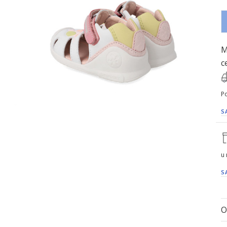
M
c
Po
S
u
S
O