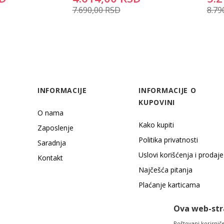
7.690,00
RSD
8.79
INFORMACIJE
INFORMACIJE O
KUPOVINI
O nama
Kako kupiti
Zaposlenje
Politika privatnosti
Saradnja
Uslovi korišćenja i prodaje
Kontakt
Najčešća pitanja
Plaćanje karticama
Načini plaćanja
Ova web-stra
Poštovani korisniče,