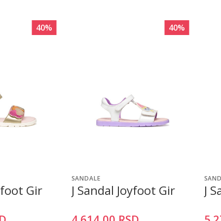
40
%
40
%
SANDALE
SAND
yfoot Gir
J Sandal Joyfoot Gir
J 
D
4.614,00
RSD
5.2