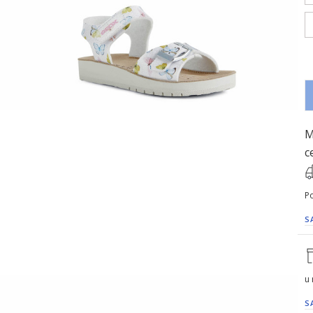
M
c
Po
S
u
S