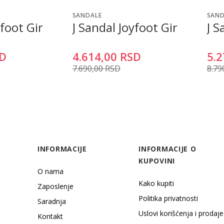
SANDALE
SAND
yfoot Gir
J Sandal Joyfoot Gir
J 
D
4.614,00
RSD
5.2
7.690,00
RSD
8.79
INFORMACIJE
INFORMACIJE O
KUPOVINI
O nama
Kako kupiti
Zaposlenje
Politika privatnosti
Saradnja
Uslovi korišćenja i prodaje
Kontakt