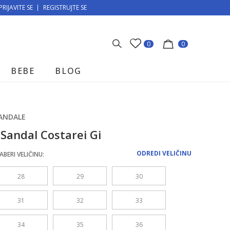
PRIJAVITE SE
MOGUĆNOST BESPLATNE ISPORUKE!
REGISTRUJTE SE
0
0
BEBE
BLOG
ANDALE
 Sandal Costarei Gi
ODREDI VELIČINU
ABERI VELIČINU:
28
29
30
31
32
33
34
35
36