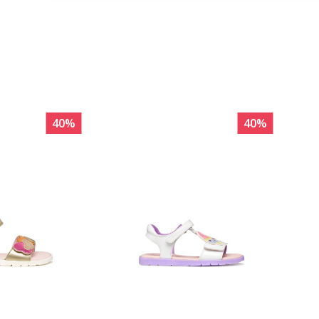
40
%
40
%