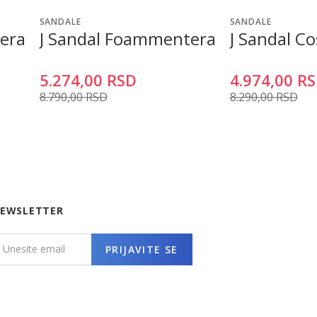
SANDALE
SANDALE
era
J Sandal Foammentera
J Sandal Co
5.274,00
RSD
4.974,00
RS
8.790,00
RSD
8.290,00
RSD
EWSLETTER
PRIJAVITE SE