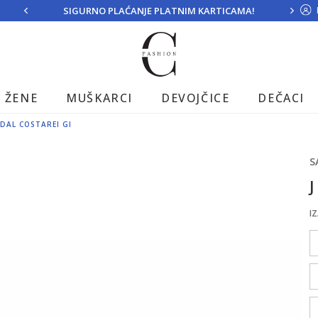
SIGURNO PLAĆANJE PLATNIM KARTICAMA!
ŽENE
MUŠKARCI
DEVOJČICE
DEČACI
NDAL COSTAREI GI
S
J
IZ