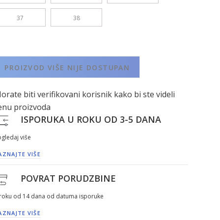
37
38
PROIZVOD VIŠE NIJE DOSTUPAN
orate biti verifikovani korisnik kako bi ste videli
enu proizvoda
ISPORUKA U ROKU OD 3-5 DANA
gledaj više
AZNAJTE VIŠE
POVRAT PORUDZBINE
 roku od 14 dana od datuma isporuke
AZNAJTE VIŠE