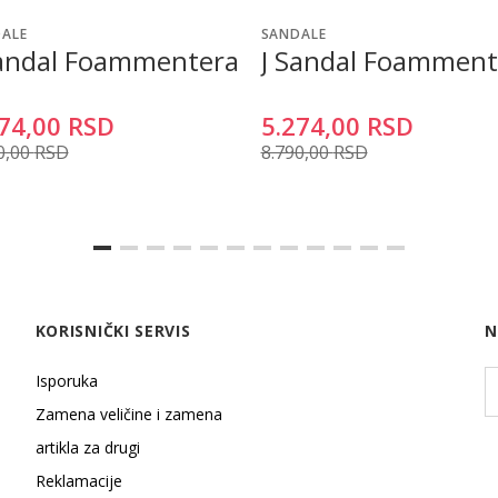
ALE
SANDALE
Sandal Foammentera
J Sandal Foamment
74,00
RSD
5.274,00
RSD
0,00
RSD
8.790,00
RSD
KORISNIČKI SERVIS
N
Isporuka
Zamena veličine i zamena
artikla za drugi
Reklamacije