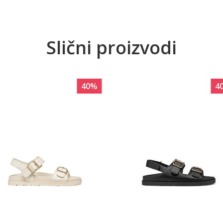
Slični proizvodi
40
%
4