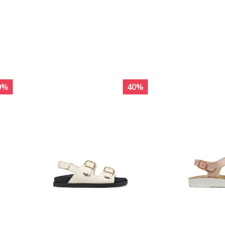
0
%
40
%