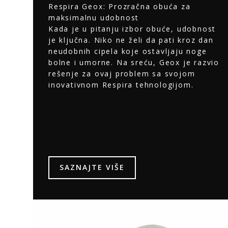
Respira Geox: Prozračna obuća za
maksimalnu udobnost
Kada je u pitanju izbor obuće, udobnost
je ključna. Niko ne želi da pati kroz dan
neudobnih cipela koje ostavljaju noge
bolne i umorne. Na sreću, Geox je razvio
rešenje za ovaj problem sa svojom
inovativnom Respira tehnologijom.
SAZNAJTE VIŠE