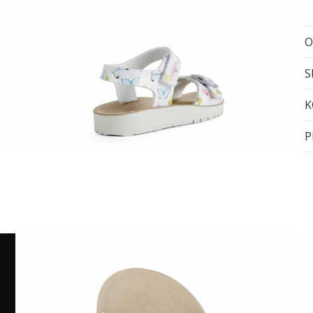
O
S
K
P