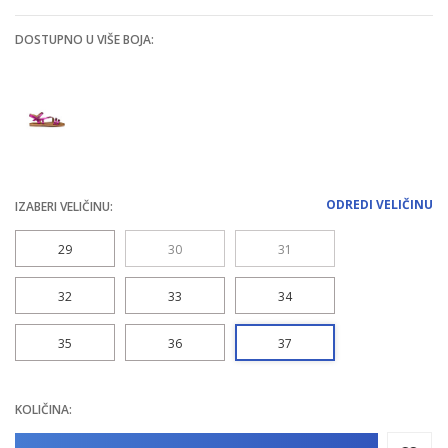
DOSTUPNO U VIŠE BOJA:
ODREDI VELIČINU
IZABERI VELIČINU:
29
30
31
32
33
34
35
36
37
KOLIČINA: