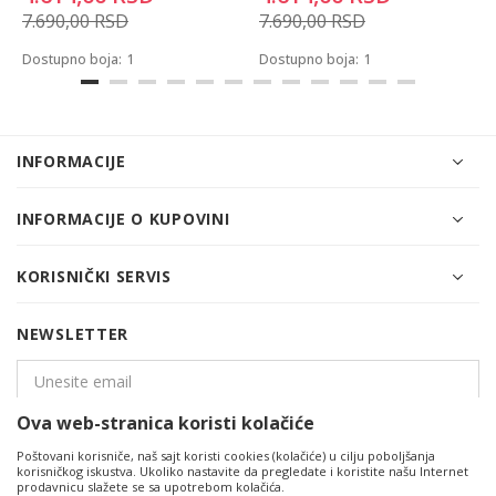
7.690,00
RSD
7.690,00
RSD
Dostupno boja:
1
Dostupno boja:
1
INFORMACIJE
INFORMACIJE O KUPOVINI
KORISNIČKI SERVIS
NEWSLETTER
Ova web-stranica koristi kolačiće
PRIJAVITE SE
Poštovani korisniče, naš sajt koristi cookies (kolačiće) u cilju poboljšanja
korisničkog iskustva. Ukoliko nastavite da pregledate i koristite našu Internet
prodavnicu slažete se sa upotrebom kolačića.