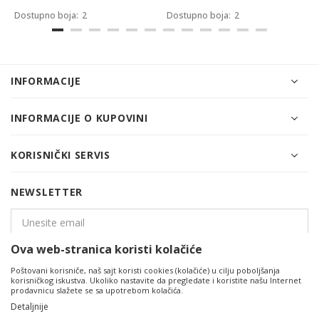
Dostupno boja:
2
Dostupno boja:
2
INFORMACIJE
INFORMACIJE O KUPOVINI
KORISNIČKI SERVIS
NEWSLETTER
Ova web-stranica koristi kolačiće
PRIJAVITE SE
Poštovani korisniče, naš sajt koristi cookies (kolačiće) u cilju poboljšanja
korisničkog iskustva. Ukoliko nastavite da pregledate i koristite našu Internet
prodavnicu slažete se sa upotrebom kolačića.
Detaljnije