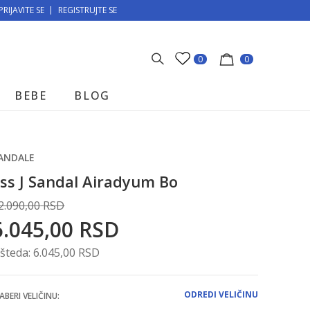
PRIJAVITE SE
MOGUĆNOST BESPLATNE ISPORUKE!
REGISTRUJTE SE
0
0
BEBE
BLOG
ANDALE
ss J Sandal Airadyum Bo
2.090,00
RSD
6.045,00
RSD
šteda:
6.045,00
RSD
ODREDI VELIČINU
ABERI VELIČINU: