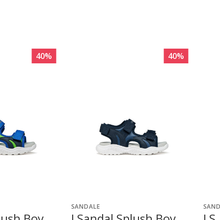
40
%
40
%
SANDALE
SAND
lush Boy
J Sandal Splush Boy
J S