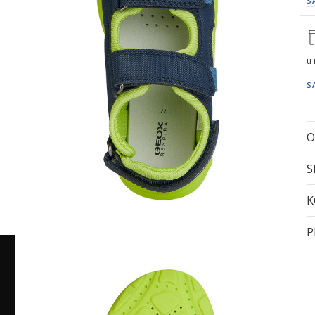
S
u
S
O
S
K
P