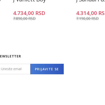
4.734,00
RSD
4.314,00
RS
7.890,00
RSD
7.190,00
RSD
EWSLETTER
PRIJAVITE SE