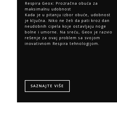
Respira Geox: Prozračna obuća za
maksimalnu udobnost
Kada je u pitanju izbor obuće, udobnost
je ključna. Niko ne želi da pati kroz dan
neudobnih cipela koje ostavljaju noge
bolne i umorne. Na sreću, Geox je razvio
rešenje za ovaj problem sa svojom
inovativnom Respira tehnologijom.
SAZNAJTE VIŠE