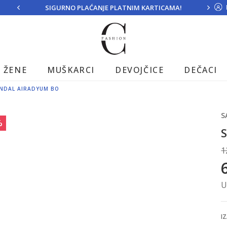
SIGURNO PLAĆANJE PLATNIM KARTICAMA!
ŽENE
MUŠKARCI
DEVOJČICE
DEČACI
ANDAL AIRADYUM BO
S
%
S
1
U
IZ