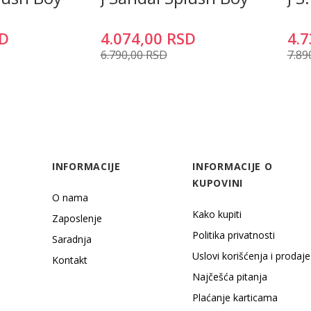
D
4.074,00
RSD
4.7
6.790,00
RSD
7.89
INFORMACIJE
INFORMACIJE O
KUPOVINI
O nama
Kako kupiti
Zaposlenje
Politika privatnosti
Saradnja
Uslovi korišćenja i prodaje
Kontakt
Najčešća pitanja
Plaćanje karticama