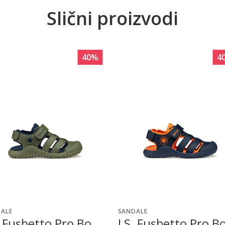
Slični proizvodi
40
%
4
ALE
SANDALE
. Fusbetto Pro Bo
J S. Fusbetto Pro B