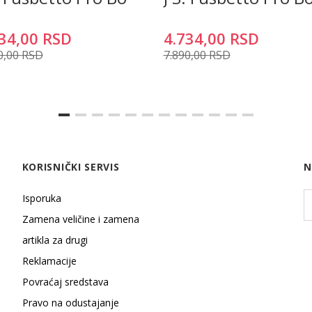
34,00
RSD
4.734,00
RSD
0,00
RSD
7.890,00
RSD
KORISNIČKI SERVIS
N
Isporuka
Zamena veličine i zamena
artikla za drugi
Reklamacije
Povraćaj sredstava
Pravo na odustajanje