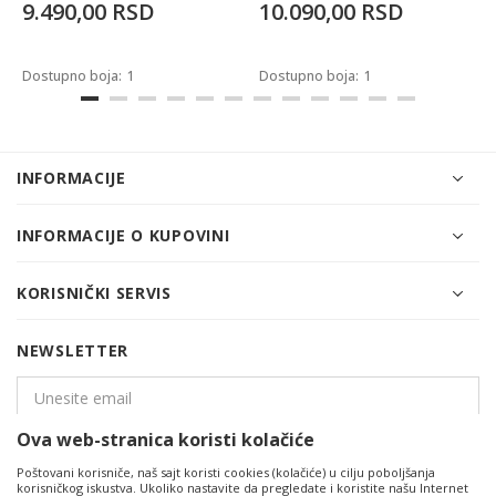
9.490,00
RSD
10.090,00
RSD
Dostupno boja:
1
Dostupno boja:
1
INFORMACIJE
INFORMACIJE O KUPOVINI
KORISNIČKI SERVIS
NEWSLETTER
Ova web-stranica koristi kolačiće
PRIJAVITE SE
Poštovani korisniče, naš sajt koristi cookies (kolačiće) u cilju poboljšanja
korisničkog iskustva. Ukoliko nastavite da pregledate i koristite našu Internet