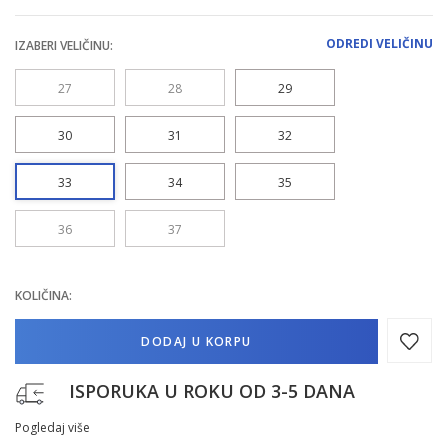
ODREDI VELIČINU
IZABERI VELIČINU:
27
28
29
30
31
32
33
34
35
36
37
KOLIČINA:
DODAJ U KORPU
ISPORUKA U ROKU OD 3-5 DANA
Pogledaj više