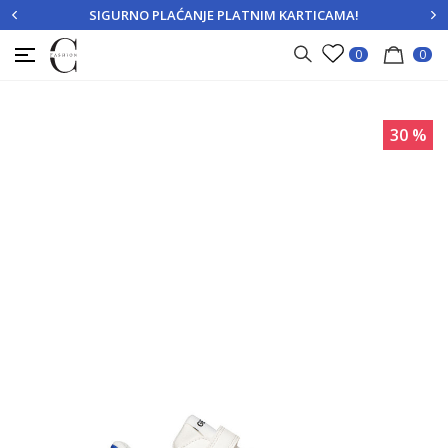
SIGURNO PLAĆANJE PLATNIM KARTICAMA!
PRIJAVITE SE
REGISTRUJTE SE
0
0
30
%