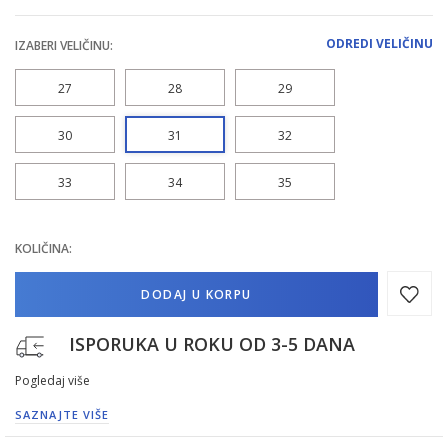
ODREDI VELIČINU
IZABERI VELIČINU:
27
28
29
30
31
32
33
34
35
KOLIČINA:
DODAJ U KORPU
ISPORUKA U ROKU OD 3-5 DANA
Pogledaj više
SAZNAJTE VIŠE