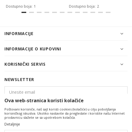
Dostupno boja:
1
Dostupno boja:
2
INFORMACIJE
INFORMACIJE O KUPOVINI
KORISNIČKI SERVIS
NEWSLETTER
Ova web-stranica koristi kolačiće
Poštovani korisniče, naš sajt koristi cookies (kolačiće) u cilju poboljšanja
PRIJAVITE SE
korisničkog iskustva. Ukoliko nastavite da pregledate i koristite našu Internet
prodavnicu slažete se sa upotrebom kolačića.
Detaljnije