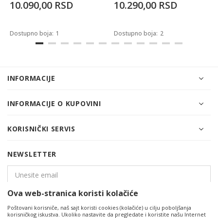
10.090,00
RSD
10.290,00
RSD
Dostupno boja:
1
Dostupno boja:
2
INFORMACIJE
INFORMACIJE O KUPOVINI
KORISNIČKI SERVIS
NEWSLETTER
Ova web-stranica koristi kolačiće
PRIJAVITE SE
Poštovani korisniče, naš sajt koristi cookies (kolačiće) u cilju poboljšanja
korisničkog iskustva. Ukoliko nastavite da pregledate i koristite našu Internet