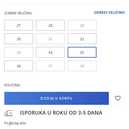
ODREDI VELIČINU
IZABERI VELIČINU:
27
28
29
30
31
32
33
34
35
36
37
38
KOLIČINA:
DODAJ U KORPU
ISPORUKA U ROKU OD 3-5 DANA
Pogledaj više