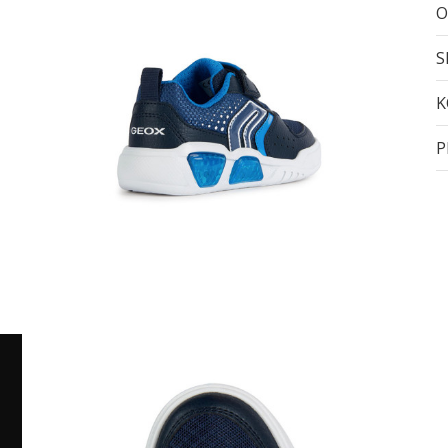
O
S
K
P