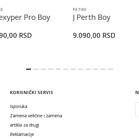
KE
PATIKE
lexyper Pro Boy
J Perth Boy
90,00
RSD
9.090,00
RSD
KORISNIČKI SERVIS
N
Isporuka
Zamena veličine i zamena
artikla za drugi
Reklamacije