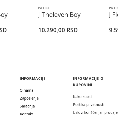
PATIKE
PATI
Boy
J Theleven Boy
J F
SD
10.290,00
RSD
9.5
INFORMACIJE
INFORMACIJE O
KUPOVINI
O nama
Kako kupiti
Zaposlenje
Politika privatnosti
Saradnja
Uslovi korišćenja i prodaje
Kontakt