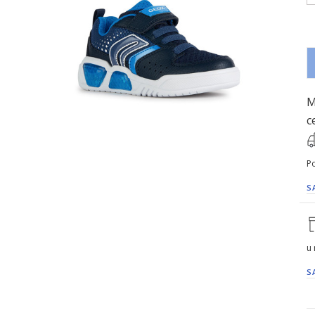
M
c
Po
S
u
S