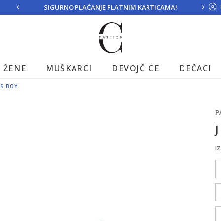
SIGURNO PLAĆANJE PLATNIM KARTICAMA!
ŽENE
MUŠKARCI
DEVOJČICE
DEČACI
US BOY
P
J
IZ