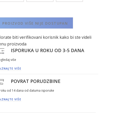
PROIZVOD VIŠE NIJE DOSTUPAN
orate biti verifikovani korisnik kako bi ste videli
enu proizvoda
ISPORUKA U ROKU OD 3-5 DANA
gledaj više
AZNAJTE VIŠE
POVRAT PORUDZBINE
 roku od 14 dana od datuma isporuke
AZNAJTE VIŠE