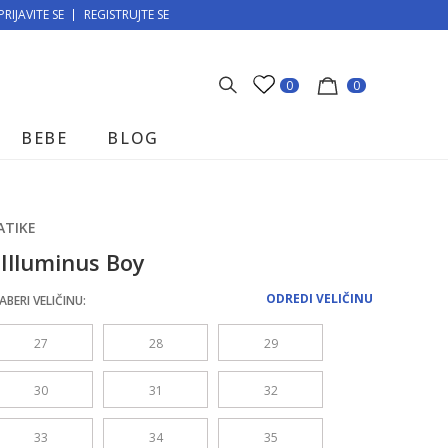
PRIJAVITE SE
MOGUĆNOST BESPLATNE ISPORUKE!
REGISTRUJTE SE
0
0
BEBE
BLOG
ATIKE
 Illuminus Boy
ODREDI VELIČINU
ABERI VELIČINU:
27
28
29
30
31
32
33
34
35