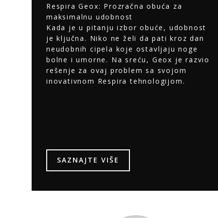
Respira Geox: Prozračna obuća za
maksimalnu udobnost
Kada je u pitanju izbor obuće, udobnost
je ključna. Niko ne želi da pati kroz dan
neudobnih cipela koje ostavljaju noge
bolne i umorne. Na sreću, Geox je razvio
rešenje za ovaj problem sa svojom
inovativnom Respira tehnologijom.
SAZNAJTE VIŠE