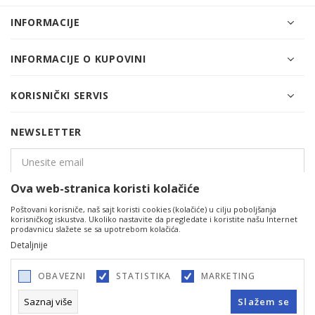
INFORMACIJE
INFORMACIJE O KUPOVINI
KORISNIČKI SERVIS
NEWSLETTER
Ova web-stranica koristi kolačiće
PRIJAVITE SE
Poštovani korisniče, naš sajt koristi cookies (kolačiće) u cilju poboljšanja
korisničkog iskustva. Ukoliko nastavite da pregledate i koristite našu Internet
prodavnicu slažete se sa upotrebom kolačića.
Detaljnije
OBAVEZNI
STATISTIKA
MARKETING
Saznaj više
Slažem se