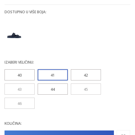
DOSTUPNO U VIŠE BOJA:
IZABERI VELIČINU:
40
41
42
43
44
45
46
KOLIČINA: