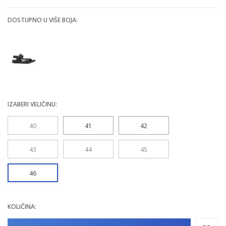
DOSTUPNO U VIŠE BOJA:
IZABERI VELIČINU:
40
41
42
43
44
45
46
KOLIČINA: