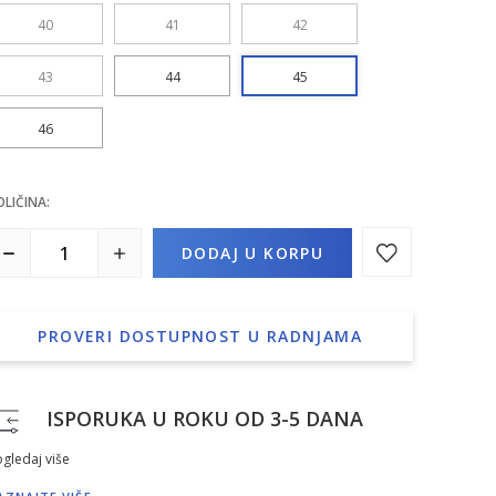
40
41
42
43
44
45
46
OLIČINA:
DODAJ U KORPU
PROVERI DOSTUPNOST U RADNJAMA
ISPORUKA U ROKU OD 3-5 DANA
gledaj više