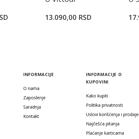
SD
13.090,00
RSD
17.
INFORMACIJE
INFORMACIJE O
KUPOVINI
O nama
Kako kupiti
Zaposlenje
Politika privatnosti
Saradnja
Uslovi korišćenja i prodaje
Kontakt
Najčešća pitanja
Plaćanje karticama