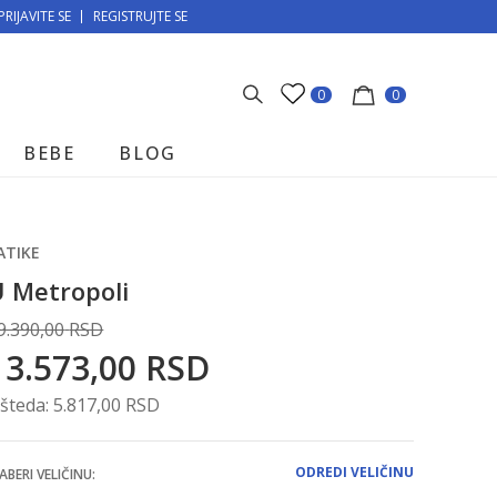
PRIJAVITE SE
MOGUĆNOST BESPLATNE ISPORUKE!
REGISTRUJTE SE
0
0
BEBE
BLOG
ATIKE
 Metropoli
9.390,00
RSD
13.573,00
RSD
šteda:
5.817,00
RSD
ODREDI VELIČINU
ABERI VELIČINU: