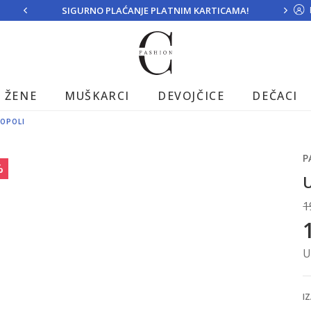
SIGURNO PLAĆANJE PLATNIM KARTICAMA!
ŽENE
MUŠKARCI
DEVOJČICE
DEČACI
OPOLI
P
%
U
1
U
IZ