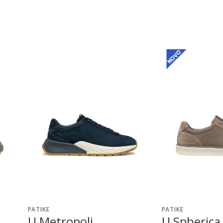
PATIKE
PATIKE
U Metropoli
U Spherica 