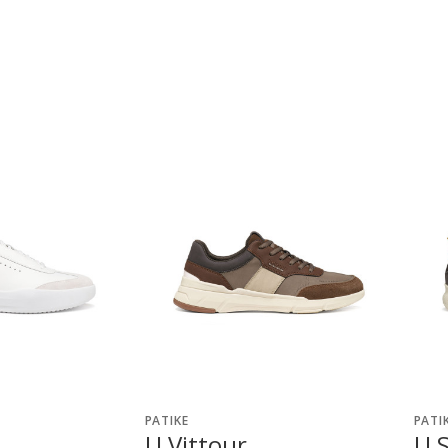
PATIKE
PATI
U Vittour
U S