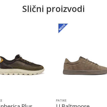
Slični proizvodi
KE
PATIKE
pherica Plus
U Baltmoore