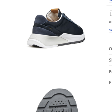
S
u
S
O
S
K
P