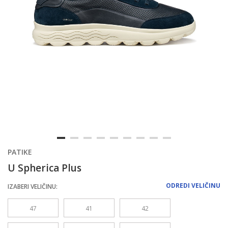
PATIKE
U Spherica Plus
ODREDI VELIČINU
IZABERI VELIČINU:
47
41
42