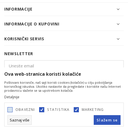
INFORMACIJE
INFORMACIJE O KUPOVINI
KORISNIČKI SERVIS
NEWSLETTER
Ova web-stranica koristi kolačiće
Poštovani korisniče, naš sajt koristi cookies (kolačiće) u cilju poboljšanja
PRIJAVITE SE
korisničkog iskustva. Ukoliko nastavite da pregledate i koristite našu Internet
prodavnicu slažete se sa upotrebom kolačića.
Detaljnije
OBAVEZNI
STATISTIKA
MARKETING
Saznaj više
Slažem se