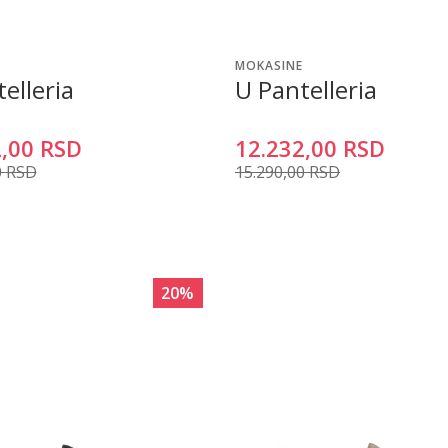
MOKASINE
elleria
U Pantelleria
,00
RSD
12.232,00
RSD
0
RSD
15.290,00
RSD
20
%