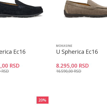
MOKASINE
erica Ec16
U Spherica Ec16
,00
RSD
8.295,00
RSD
0
RSD
16.590,00
RSD
20
%