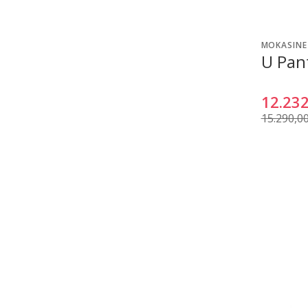
MOKASINE
U Pant
12.232
15.290,0