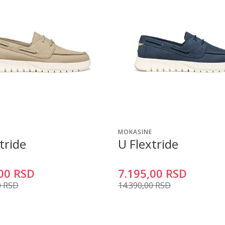
MOKASINE
tride
U Flextride
00
RSD
7.195,00
RSD
0
RSD
14.390,00
RSD