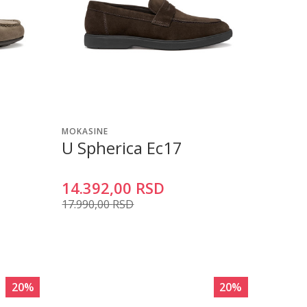
MOKASINE
U Spherica Ec17
14.392,00
RSD
17.990,00
RSD
20
%
20
%