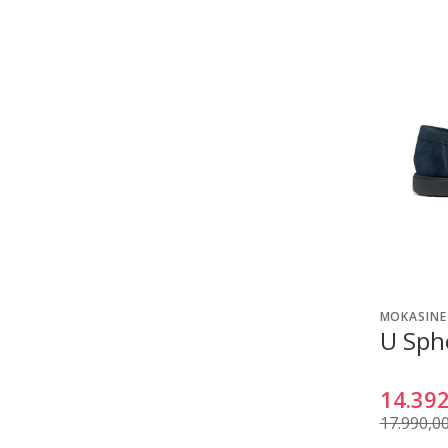
MOKASINE
U Sph
14.392
17.990,0