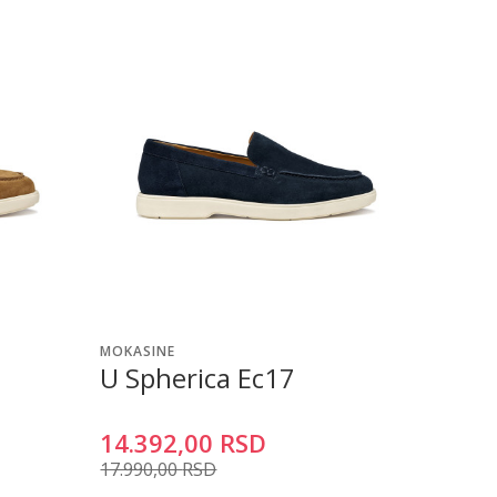
MOKASINE
U Spherica Ec17
14.392,00
RSD
17.990,00
RSD