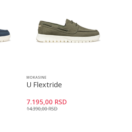
MOKASINE
U Flextride
7.195,00
RSD
14.390,00
RSD