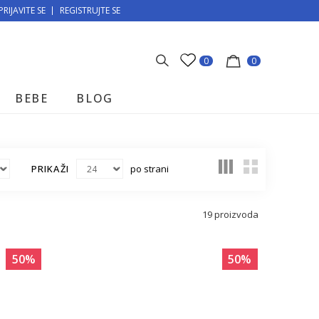
PRIJAVITE SE
MOGUĆNOST BESPLATNE ISPORUKE!
REGISTRUJTE SE
0
0
BEBE
BLOG
PRIKAŽI
po strani
19
proizvoda
50
%
50
%