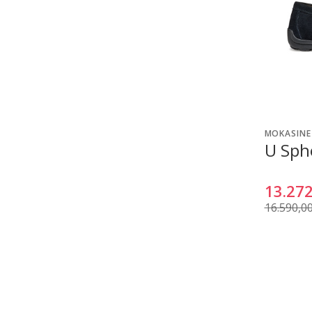
MOKASINE
U Sph
13.272
16.590,0