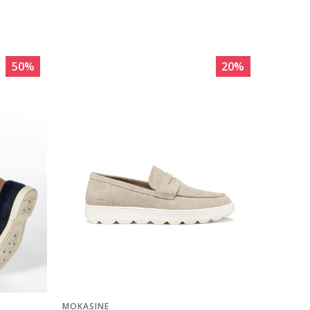
50
%
20
%
MOKASINE