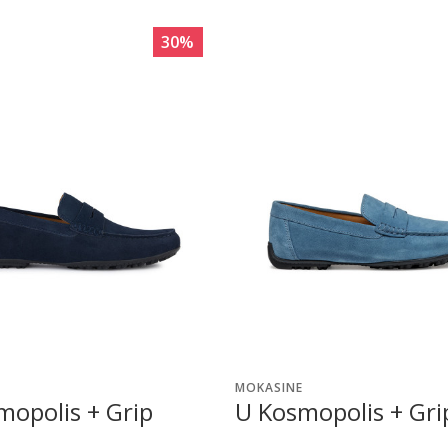
30
%
MOKASINE
mopolis + Grip
U Kosmopolis + Gri