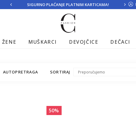
SIGURNO PLAĆANJE PLATNIM KARTICAMA!
ŽENE
MUŠKARCI
DEVOJČICE
DEČACI
AUTOPRETRAGA
SORTIRAJ
50
%