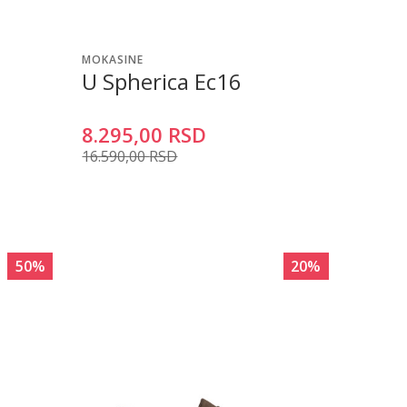
MOKASINE
U Spherica Ec16
8.295,00
RSD
16.590,00
RSD
50
%
20
%