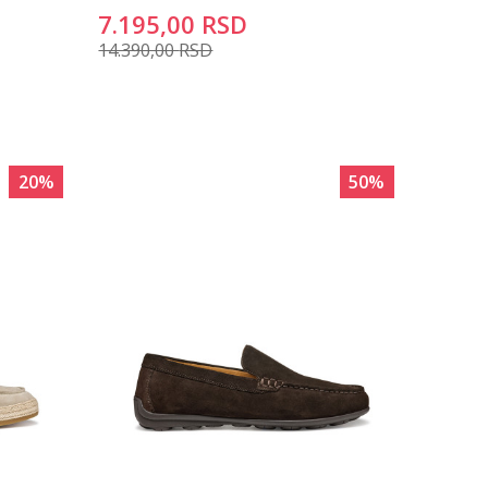
7.195,00
RSD
14.390,00
RSD
20
%
50
%