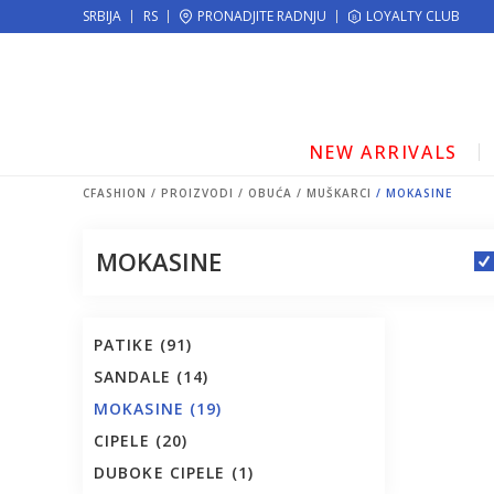
KE!
SRBIJA
RS
PRONADJITE RADNJU
MOGUĆNOST ISPORUKE ZA 24H!
LOYALTY CLUB
NEW ARRIVALS
CFASHION
PROIZVODI
OBUĆA
MUŠKARCI
MOKASINE
MOKASINE
PATIKE
(91)
SANDALE
(14)
MOKASINE
(19)
CIPELE
(20)
DUBOKE CIPELE
(1)