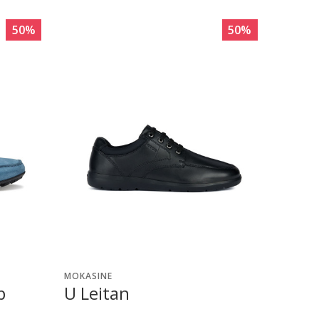
50
%
50
%
MOKASINE
p
U Leitan