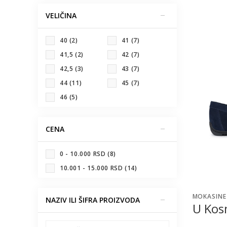
VELIČINA
40
(2)
41
(7)
41,5
(2)
42
(7)
42,5
(3)
43
(7)
44
(11)
45
(7)
46
(5)
CENA
0 - 10.000 RSD (8)
10.001 - 15.000 RSD (14)
MOKASINE
NAZIV ILI ŠIFRA PROIZVODA
U Kos