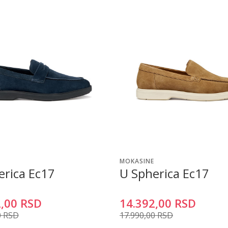
MOKASINE
erica Ec17
U Spherica Ec17
,00
RSD
14.392,00
RSD
0
RSD
17.990,00
RSD