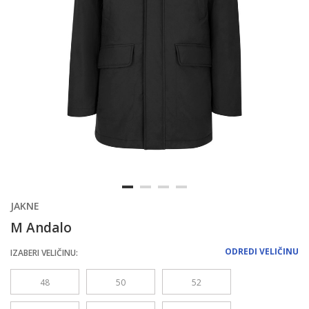
JAKNE
M Andalo
ODREDI VELIČINU
IZABERI VELIČINU:
48
50
52