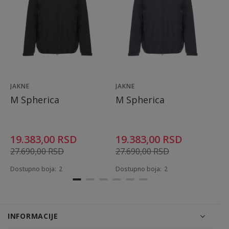
JAKNE
JAKNE
JA
M Spherica
M Spherica
M
19.383,00
RSD
19.383,00
RSD
1
27.690,00
RSD
27.690,00
RSD
2
Dostupno boja:
2
Dostupno boja:
2
Do
INFORMACIJE