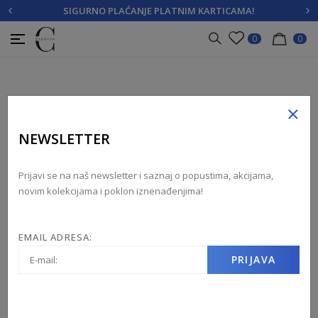
SIGURNO PLAĆANJE PLATNIM KARTICAMA!
PRIJAVITE SE
REGISTRUJTE SE
0
0
×
NEWSLETTER
Prijavi se na naš newsletter i saznaj o popustima, akcijama,
novim kolekcijama i poklon iznenađenjima!
EMAIL ADRESA:
PRIJAVA