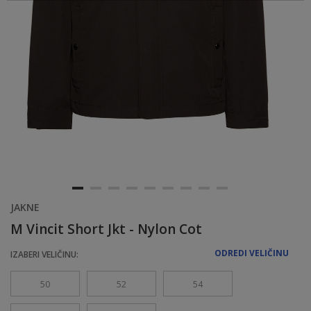
JAKNE
M Vincit Short Jkt - Nylon Cot
ODREDI VELIČINU
IZABERI VELIČINU:
50
52
54