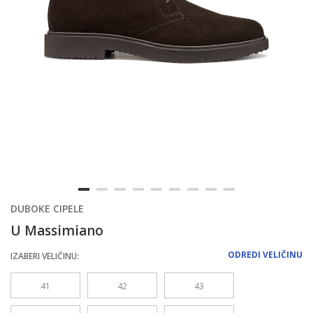
DUBOKE CIPELE
U Massimiano
ODREDI VELIČINU
IZABERI VELIČINU:
41
42
43