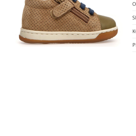
O
S
K
P