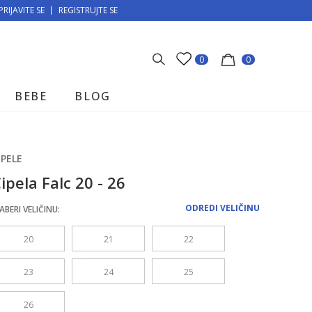
PRIJAVITE SE
MOGUĆNOST BESPLATNE ISPORUKE!
REGISTRUJTE SE
0
0
BEBE
BLOG
IPELE
ipela Falc 20 - 26
ODREDI VELIČINU
ABERI VELIČINU:
20
21
22
23
24
25
26