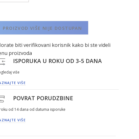
PROIZVOD VIŠE NIJE DOSTUPAN
orate biti verifikovani korisnik kako bi ste videli
enu proizvoda
ISPORUKA U ROKU OD 3-5 DANA
gledaj više
AZNAJTE VIŠE
POVRAT PORUDZBINE
 roku od 14 dana od datuma isporuke
AZNAJTE VIŠE