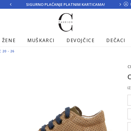
SIGURNO PLAĆANJE PLATNIM KARTICAMA!
ŽENE
MUŠKARCI
DEVOJČICE
DEČACI
C 20 - 26
C
C
IZ