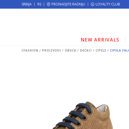
KE!
SRBIJA
RS
PRONADJITE RADNJU
MOGUĆNOST ISPORUKE ZA 24H!
LOYALTY CLUB
NEW ARRIVALS
CFASHION
PROIZVODI
OBUĆA
DEČACI
CIPELE
CIPELA FAL