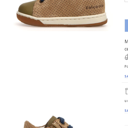
M
c
Po
S
u
S