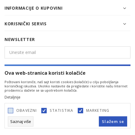
INFORMACIJE O KUPOVINI
KORISNIČKI SERVIS
NEWSLETTER
PRIJAVITE SE
Ova web-stranica koristi kolačiće
Poštovani korisniče, naš sajt koristi cookies (kolačiće) u cilju poboljšanja
korisničkog iskustva. Ukoliko nastavite da pregledate i koristite našu Internet
prodavnicu slažete se sa upotrebom kolačića.
Detaljnije
OBAVEZNI
STATISTIKA
MARKETING
©2026
www.cfashion.rs
, Izrada
NB SOFT
. Sva prava zadržana.
Saznaj više
Slažem se