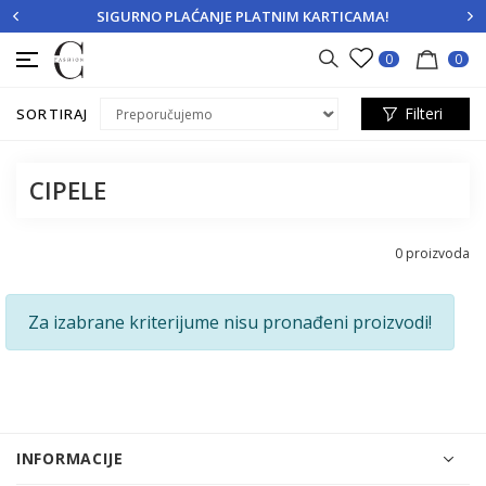
SIGURNO PLAĆANJE PLATNIM KARTICAMA!
PRIJAVITE SE
REGISTRUJTE SE
0
0
Filteri
SORTIRAJ
CIPELE
0
proizvoda
Za izabrane kriterijume nisu pronađeni proizvodi!
INFORMACIJE