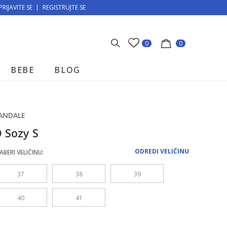
PRIJAVITE SE
MOGUĆNOST BESPLATNE ISPORUKE!
REGISTRUJTE SE
0
0
BEBE
BLOG
ANDALE
 Sozy S
ODREDI VELIČINU
ABERI VELIČINU:
37
38
39
40
41