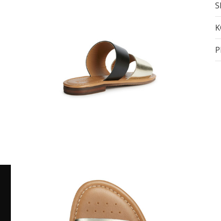
S
K
P