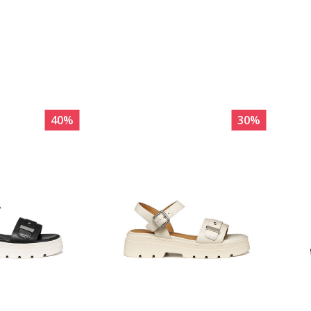
40
%
30
%