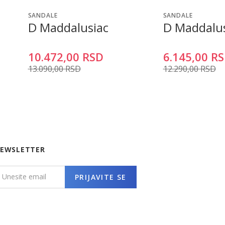
SANDALE
SANDALE
D Maddalusiac
D Maddalus
10.472,00
RSD
6.145,00
RS
13.090,00
RSD
12.290,00
RSD
EWSLETTER
PRIJAVITE SE