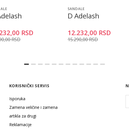
ALE
SANDALE
Adelash
D Adelash
232,00
RSD
12.232,00
RSD
90,00
RSD
15.290,00
RSD
KORISNIČKI SERVIS
N
Isporuka
Zamena veličine i zamena
artikla za drugi
Reklamacije