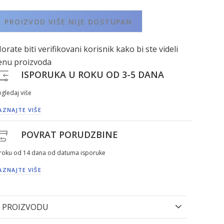
PROIZVOD VIŠE NIJE DOSTUPAN
orate biti verifikovani korisnik kako bi ste videli
enu proizvoda
ISPORUKA U ROKU OD 3-5 DANA
gledaj više
AZNAJTE VIŠE
POVRAT PORUDZBINE
 roku od 14 dana od datuma isporuke
AZNAJTE VIŠE
 PROIZVODU