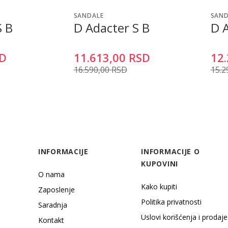
SANDALE
SAND
S B
D Adacter S B
D 
D
11.613,00
RSD
12.
16.590,00
RSD
15.2
INFORMACIJE
INFORMACIJE O
KUPOVINI
O nama
Kako kupiti
Zaposlenje
Politika privatnosti
Saradnja
Uslovi korišćenja i prodaje
Kontakt