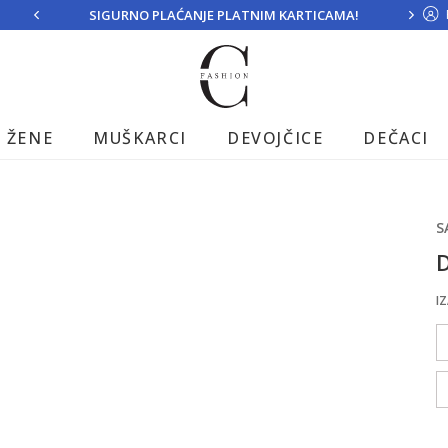
SIGURNO PLAĆANJE PLATNIM KARTICAMA!
ŽENE
MUŠKARCI
DEVOJČICE
DEČACI
S
D
IZ