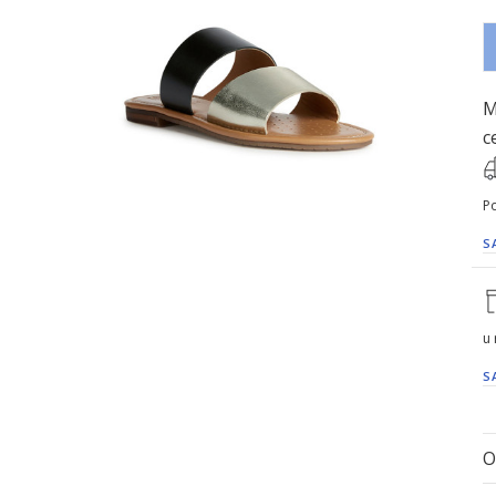
M
c
Po
S
u
S
O