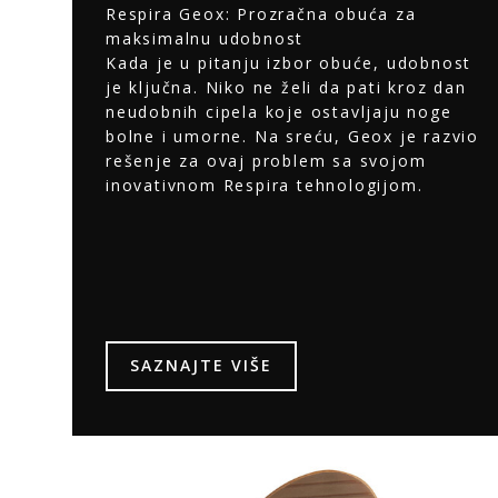
Respira Geox: Prozračna obuća za
maksimalnu udobnost
Kada je u pitanju izbor obuće, udobnost
je ključna. Niko ne želi da pati kroz dan
neudobnih cipela koje ostavljaju noge
bolne i umorne. Na sreću, Geox je razvio
rešenje za ovaj problem sa svojom
inovativnom Respira tehnologijom.
SAZNAJTE VIŠE