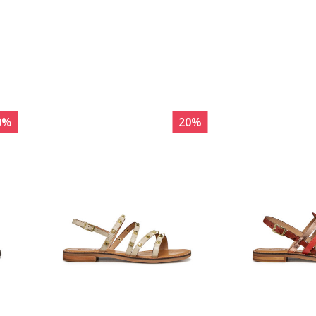
0
%
20
%