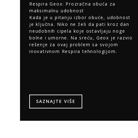
Respira Geox: Prozračna obuća za
maksimalnu udobnost
Kada je u pitanju izbor obuće, udobnost
je ključna. Niko ne želi da pati kroz dan
neudobnih cipela koje ostavljaju noge
bolne i umorne. Na sreću, Geox je razvio
rešenje za ovaj problem sa svojom
inovativnom Respira tehnologijom.
SAZNAJTE VIŠE