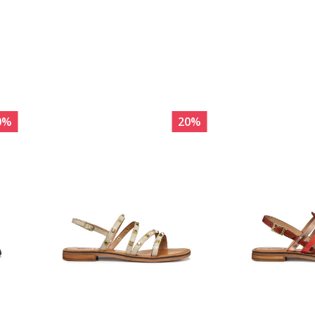
0
%
20
%