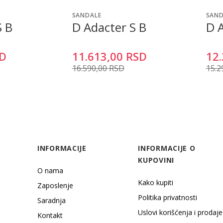
SANDALE
SAND
S B
D Adacter S B
D 
D
11.613,00
RSD
12.
16.590,00
RSD
15.2
INFORMACIJE
INFORMACIJE O
KUPOVINI
O nama
Kako kupiti
Zaposlenje
Politika privatnosti
Saradnja
Uslovi korišćenja i prodaje
Kontakt