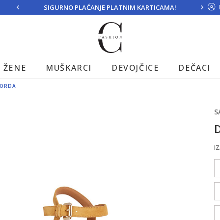
SIGURNO PLAĆANJE PLATNIM KARTICAMA!
ŽENE
MUŠKARCI
DEVOJČICE
DEČACI
CORDA
S
D
IZ