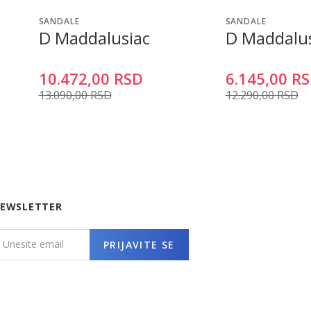
SANDALE
SANDALE
D Maddalusiac
D Maddalus
10.472,00
RSD
6.145,00
RS
13.090,00
RSD
12.290,00
RSD
EWSLETTER
PRIJAVITE SE