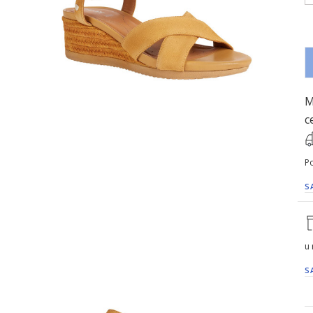
M
c
Po
S
u
S