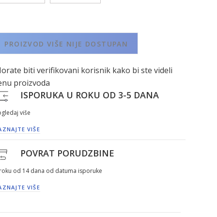
PROIZVOD VIŠE NIJE DOSTUPAN
orate biti verifikovani korisnik kako bi ste videli
enu proizvoda
ISPORUKA U ROKU OD 3-5 DANA
gledaj više
AZNAJTE VIŠE
POVRAT PORUDZBINE
 roku od 14 dana od datuma isporuke
AZNAJTE VIŠE