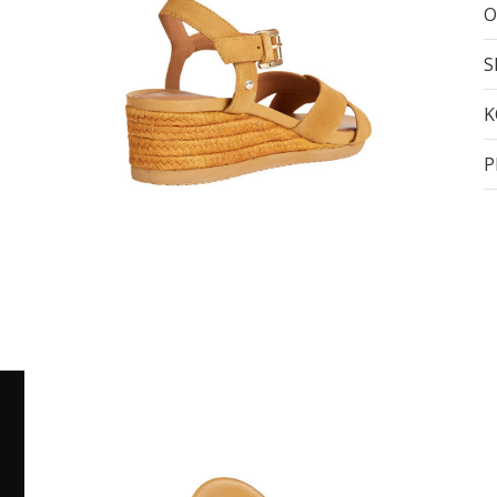
O
S
K
P