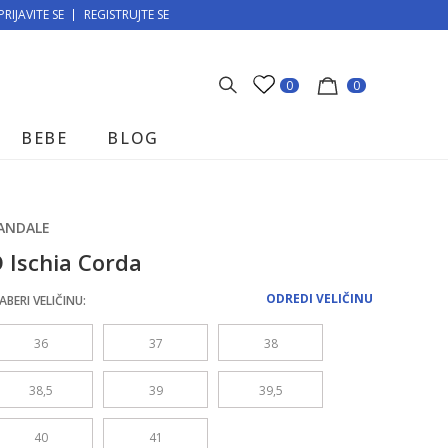
PRIJAVITE SE
MOGUĆNOST BESPLATNE ISPORUKE!
REGISTRUJTE SE
0
0
BEBE
BLOG
ANDALE
 Ischia Corda
ODREDI VELIČINU
ABERI VELIČINU:
36
37
38
38,5
39
39,5
40
41