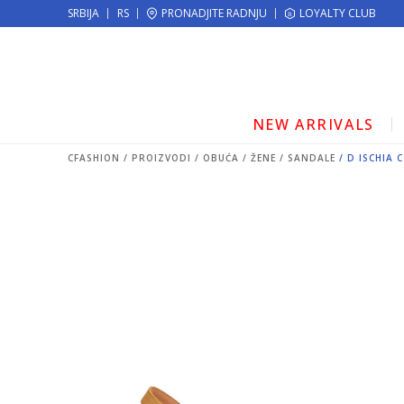
KE!
SRBIJA
RS
PRONADJITE RADNJU
MOGUĆNOST ISPORUKE ZA 24H!
LOYALTY CLUB
NEW ARRIVALS
CFASHION
PROIZVODI
OBUĆA
ŽENE
SANDALE
D ISCHIA 