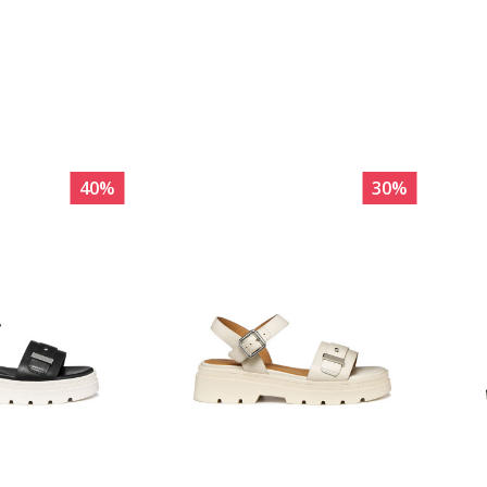
40
%
30
%