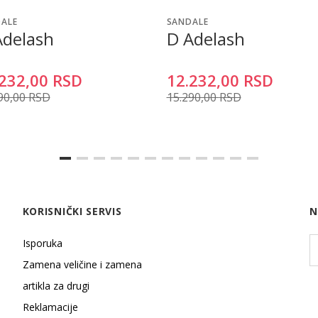
ALE
SANDALE
Adelash
D Adelash
232,00
RSD
12.232,00
RSD
90,00
RSD
15.290,00
RSD
KORISNIČKI SERVIS
N
Isporuka
Zamena veličine i zamena
artikla za drugi
Reklamacije