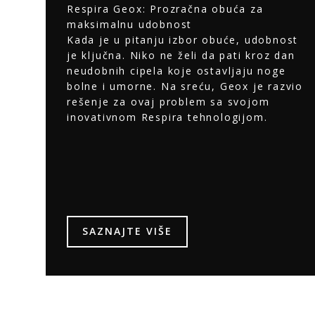
Respira Geox: Prozračna obuća za
maksimalnu udobnost
Kada je u pitanju izbor obuće, udobnost
je ključna. Niko ne želi da pati kroz dan
neudobnih cipela koje ostavljaju noge
bolne i umorne. Na sreću, Geox je razvio
rešenje za ovaj problem sa svojom
inovativnom Respira tehnologijom.
SAZNAJTE VIŠE