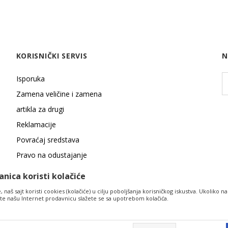
KORISNIČKI SERVIS
N
Isporuka
Zamena veličine i zamena
artikla za drugi
Reklamacije
Povraćaj sredstava
Pravo na odustajanje
nica koristi kolačiće
 naš sajt koristi cookies (kolačiće) u cilju poboljšanja korisničkog iskustva. Ukoliko na
tite našu Internet prodavnicu slažete se sa upotrebom kolačića.