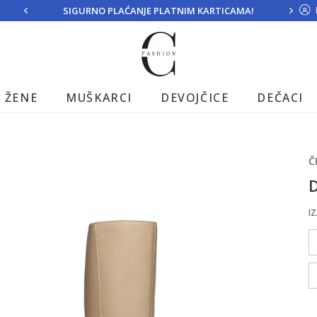
SIGURNO PLAĆANJE PLATNIM KARTICAMA!
ŽENE
MUŠKARCI
DEVOJČICE
DEČACI
Č
D
IZ