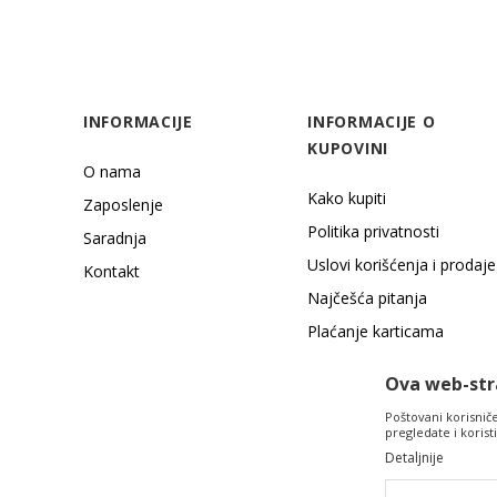
INFORMACIJE
INFORMACIJE O
KUPOVINI
O nama
Kako kupiti
Zaposlenje
Politika privatnosti
Saradnja
Uslovi korišćenja i prodaje
Kontakt
Najčešća pitanja
Plaćanje karticama
Načini plaćanja
Ova web-stra
Poštovani korisniče,
pregledate i koris
Detaljnije