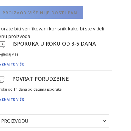
PROIZVOD VIŠE NIJE DOSTUPAN
orate biti verifikovani korisnik kako bi ste videli
enu proizvoda
ISPORUKA U ROKU OD 3-5 DANA
gledaj više
AZNAJTE VIŠE
POVRAT PORUDZBINE
 roku od 14 dana od datuma isporuke
AZNAJTE VIŠE
 PROIZVODU