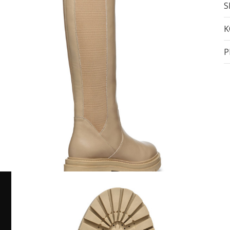
S
K
P