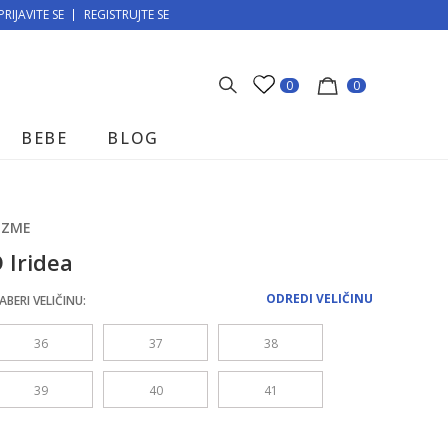
PRIJAVITE SE
MOGUĆNOST BESPLATNE ISPORUKE!
REGISTRUJTE SE
0
0
BEBE
BLOG
IZME
 Iridea
ODREDI VELIČINU
ABERI VELIČINU:
36
37
38
39
40
41