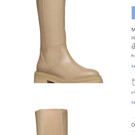
M
c
Po
S
u
S
O