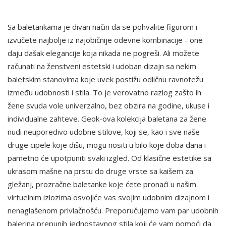
Sa baletankama je divan način da se pohvalite figurom i
izvučete najbolje iz najobičnije odevne kombinacije - one
daju dašak elegancije koja nikada ne pogreši. Ali možete
računati na ženstveni estetski i udoban dizajn sa nekim
baletskim stanovima koje uvek postižu odličnu ravnotežu
između udobnosti i stila. To je verovatno razlog zašto ih
žene svuda vole univerzalno, bez obzira na godine, ukuse i
individualne zahteve. Geok-ova kolekcija baletana za žene
nudi neuporedivo udobne stilove, koji se, kao i sve naše
druge cipele koje dišu, mogu nositi u bilo koje doba dana i
pametno će upotpuniti svaki izgled. Od klasične estetike sa
ukrasom mašne na prstu do druge vrste sa kaišem za
gležanj, prozračne baletanke koje ćete pronaći u našim
virtuelnim izlozima osvojiće vas svojim udobnim dizajnom i
nenaglašenom privlačnošću. Preporučujemo vam par udobnih
balerina prepunih jednostavnog stila koji će vam pomoći da