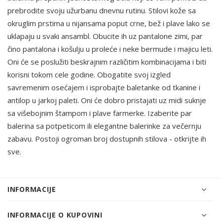
prebrodite svoju užurbanu dnevnu rutinu. Stilovi kože sa
okruglim prstima u nijansama poput crne, bež i plave lako se
uklapaju u svaki ansambl. Obucite ih uz pantalone zimi, par
čino pantalona i košulju u proleće i neke bermude i majicu leti.
Oni će se poslužiti beskrajnim različitim kombinacijama i biti
korisni tokom cele godine. Obogatite svoj izgled
savremenim osećajem i isprobajte baletanke od tkanine i
antilop u jarkoj paleti. Oni će dobro pristajati uz midi suknje
sa višebojnim štampom i plave farmerke. Izaberite par
balerina sa potpeticom ili elegantne balerinke za večernju
zabavu. Postoji ogroman broj dostupnih stilova - otkrijte ih
sve.
INFORMACIJE
INFORMACIJE O KUPOVINI