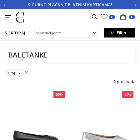
SIGURNO PLAĆANJE PLATNIM KARTICAMA!
PRIJAVITE SE
REGISTRUJTE SE
0
0
Filteri
SORTIRAJ
BALETANKE
respira
2
proizvoda
50
%
50
%