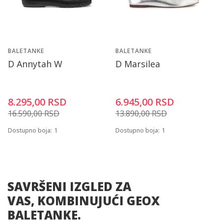
BALETANKE
BALETANKE
D Annytah W
D Marsilea
8.295,00
RSD
6.945,00
RSD
16.590,00
RSD
13.890,00
RSD
Dostupno boja:
1
Dostupno boja:
1
SAVRŠENI IZGLED ZA
VAS, KOMBINUJUĆI GEOX
BALETANKE.