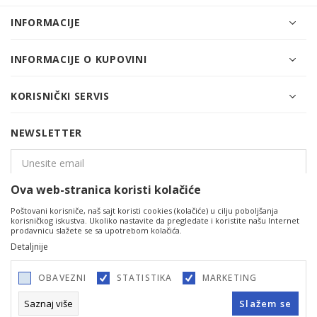
INFORMACIJE
INFORMACIJE O KUPOVINI
KORISNIČKI SERVIS
NEWSLETTER
Ova web-stranica koristi kolačiće
PRIJAVITE SE
Poštovani korisniče, naš sajt koristi cookies (kolačiće) u cilju poboljšanja
korisničkog iskustva. Ukoliko nastavite da pregledate i koristite našu Internet
prodavnicu slažete se sa upotrebom kolačića.
Detaljnije
OBAVEZNI
STATISTIKA
MARKETING
Saznaj više
Slažem se