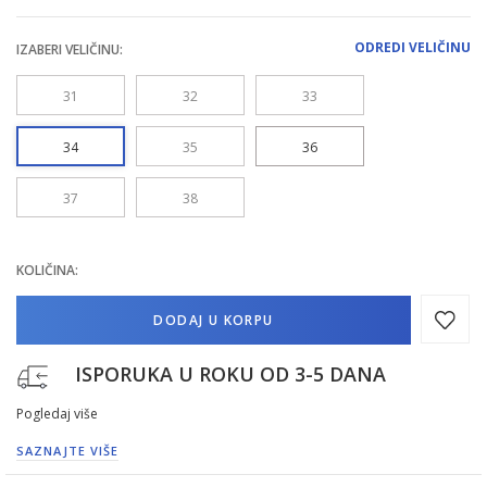
ODREDI VELIČINU
IZABERI VELIČINU:
31
32
33
34
35
36
37
38
KOLIČINA:
DODAJ U KORPU
ISPORUKA U ROKU OD 3-5 DANA
Pogledaj više
SAZNAJTE VIŠE