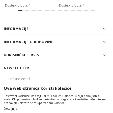
Dostupno boja:
1
Dostupno boja:
1
INFORMACIJE
INFORMACIJE O KUPOVINI
KORISNIČKI SERVIS
NEWSLETTER
Ova web-stranica koristi kolačiće
PRIJAVITE SE
Poštovani korisniče, naš sajt koristi cookies (kolačiće) u cilju poboljšanja
korisničkog iskustva. Ukoliko nastavite da pregledate i koristite našu Internet
prodavnicu slažete se sa upotrebom kolačića.
Detaljnije