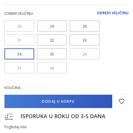
ODREDI VELIČINU
IZABERI VELIČINU:
28
29
30
31
32
33
34
35
36
37
38
KOLIČINA:
DODAJ U KORPU
ISPORUKA U ROKU OD 3-5 DANA
Pogledaj više