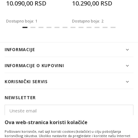
10.090,00
RSD
10.290,00
RSD
Dostupno boja:
1
Dostupno boja:
2
INFORMACIJE
INFORMACIJE O KUPOVINI
KORISNIČKI SERVIS
NEWSLETTER
Ova web-stranica koristi kolačiće
PRIJAVITE SE
Poštovani korisniče, naš sajt koristi cookies (kolačiće) u cilju poboljšanja
korisničkog iskustva. Ukoliko nastavite da pregledate i koristite našu Internet