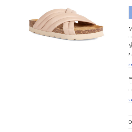
M
c
Po
S
u
S
O