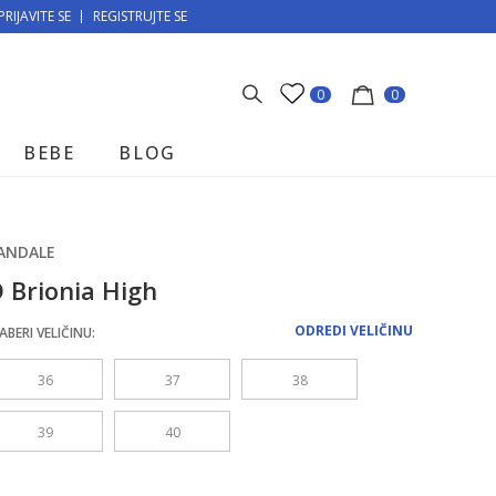
PRIJAVITE SE
MOGUĆNOST BESPLATNE ISPORUKE!
REGISTRUJTE SE
0
0
BEBE
BLOG
ANDALE
 Brionia High
ODREDI VELIČINU
ABERI VELIČINU:
36
37
38
39
40