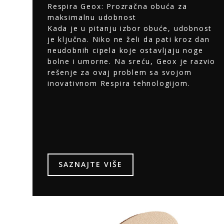
Respira Geox: Prozračna obuća za
maksimalnu udobnost
Kada je u pitanju izbor obuće, udobnost
je ključna. Niko ne želi da pati kroz dan
neudobnih cipela koje ostavljaju noge
bolne i umorne. Na sreću, Geox je razvio
rešenje za ovaj problem sa svojom
inovativnom Respira tehnologijom.
SAZNAJTE VIŠE