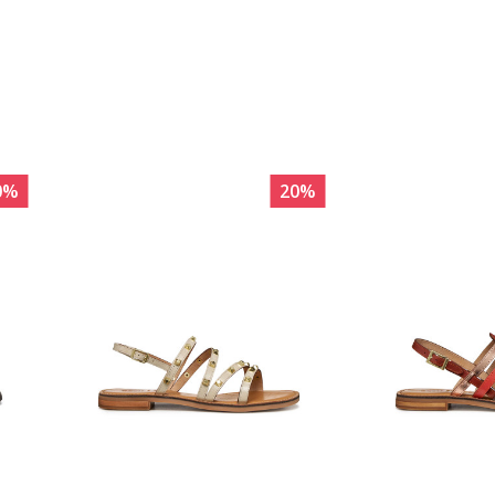
0
%
20
%