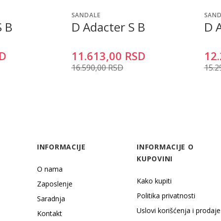
SANDALE
SAND
S B
D Adacter S B
D 
D
11.613,00
RSD
12.
16.590,00
RSD
15.2
INFORMACIJE
INFORMACIJE O
KUPOVINI
O nama
Kako kupiti
Zaposlenje
Politika privatnosti
Saradnja
Uslovi korišćenja i prodaje
Kontakt