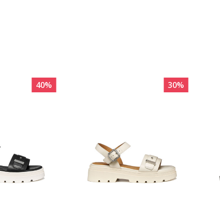
40
%
30
%