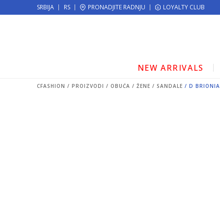
KE!
SRBIJA
RS
PRONADJITE RADNJU
MOGUĆNOST ISPORUKE ZA 24H!
LOYALTY CLUB
NEW ARRIVALS
CFASHION
PROIZVODI
OBUĆA
ŽENE
SANDALE
D BRIONIA