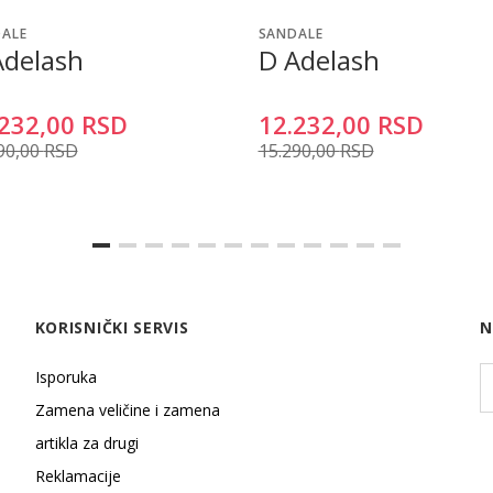
ALE
SANDALE
Adelash
D Adelash
232,00
RSD
12.232,00
RSD
90,00
RSD
15.290,00
RSD
KORISNIČKI SERVIS
N
Isporuka
Zamena veličine i zamena
artikla za drugi
Reklamacije