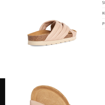
S
K
P