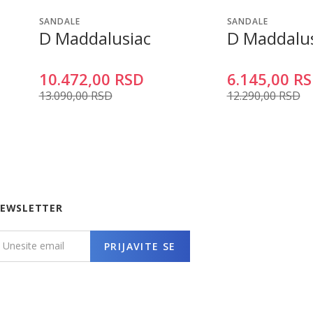
SANDALE
SANDALE
D Maddalusiac
D Maddalus
10.472,00
RSD
6.145,00
RS
13.090,00
RSD
12.290,00
RSD
EWSLETTER
PRIJAVITE SE