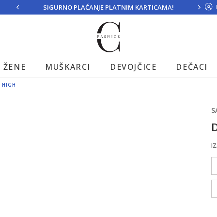
SIGURNO PLAĆANJE PLATNIM KARTICAMA!
ŽENE
MUŠKARCI
DEVOJČICE
DEČACI
 HIGH
S
D
IZ