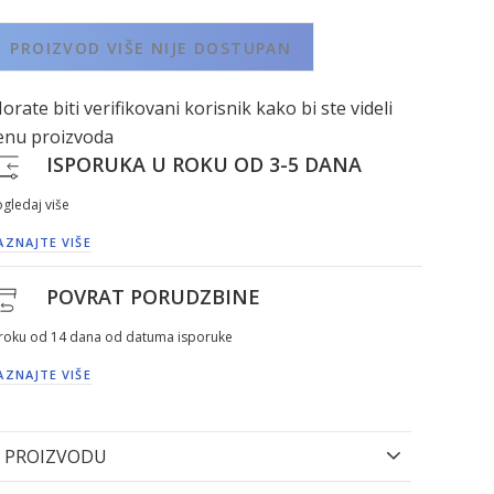
PROIZVOD VIŠE NIJE DOSTUPAN
orate biti verifikovani korisnik kako bi ste videli
enu proizvoda
ISPORUKA U ROKU OD 3-5 DANA
gledaj više
AZNAJTE VIŠE
POVRAT PORUDZBINE
 roku od 14 dana od datuma isporuke
AZNAJTE VIŠE
 PROIZVODU