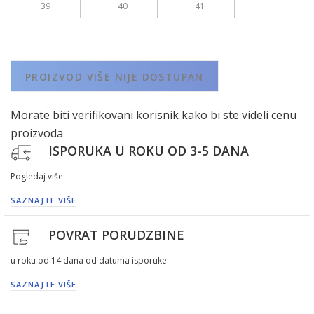
39
40
41
PROIZVOD VIŠE NIJE DOSTUPAN
Morate biti verifikovani korisnik kako bi ste videli cenu
proizvoda
ISPORUKA U ROKU OD 3-5 DANA
Pogledaj više
SAZNAJTE VIŠE
POVRAT PORUDZBINE
u roku od 14 dana od datuma isporuke
SAZNAJTE VIŠE