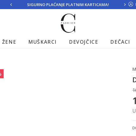
SIGURNO PLAĆANJE PLATNIM KARTICAMA!
ŽENE
MUŠKARCI
DEVOJČICE
DEČACI
3
M
%
1
U
D