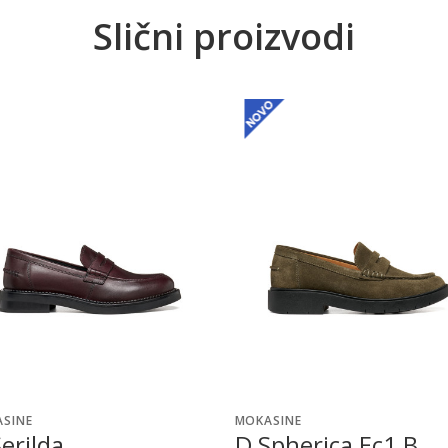
Slični proizvodi
SINE
MOKASINE
erilda
D Spherica Ec1 B