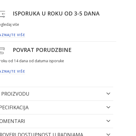
ISPORUKA U ROKU OD 3-5 DANA
gledaj više
AZNAJTE VIŠE
POVRAT PORUDZBINE
 roku od 14 dana od datuma isporuke
AZNAJTE VIŠE
 PROIZVODU
PECIFIKACIJA
OMENTARI
ROVERI DOSTUPNOST U RADNJAMA