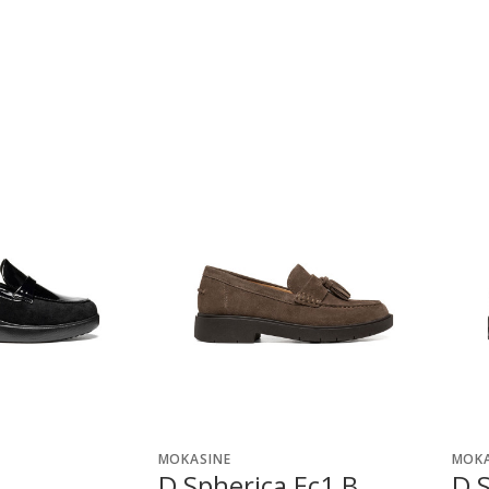
MOKASINE
MOKA
D Spherica Ec1 B
D S