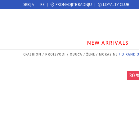
KE!
SRBIJA
RS
PRONADJITE RADNJU
MOGUĆNOST ISPORUKE ZA 24H!
LOYALTY CLUB
NEW ARRIVALS
CFASHION
PROIZVODI
OBUĆA
ŽENE
MOKASINE
D XAND 
30