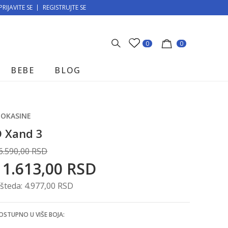
PRIJAVITE SE
MOGUĆNOST BESPLATNE ISPORUKE!
REGISTRUJTE SE
0
0
BEBE
BLOG
OKASINE
D Xand 3
6.590,00
RSD
11.613,00
RSD
šteda:
4.977,00
RSD
OSTUPNO U VIŠE BOJA: