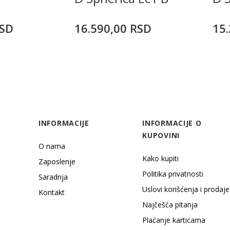
SD
16.590,00
RSD
15.
INFORMACIJE
INFORMACIJE O
KUPOVINI
O nama
Kako kupiti
Zaposlenje
Politika privatnosti
Saradnja
Uslovi korišćenja i prodaje
Kontakt
Najčešća pitanja
Plaćanje karticama