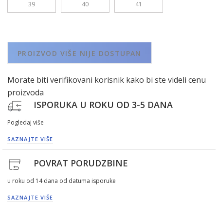
39
40
41
PROIZVOD VIŠE NIJE DOSTUPAN
Morate biti verifikovani korisnik kako bi ste videli cenu
proizvoda
ISPORUKA U ROKU OD 3-5 DANA
Pogledaj više
SAZNAJTE VIŠE
POVRAT PORUDZBINE
u roku od 14 dana od datuma isporuke
SAZNAJTE VIŠE