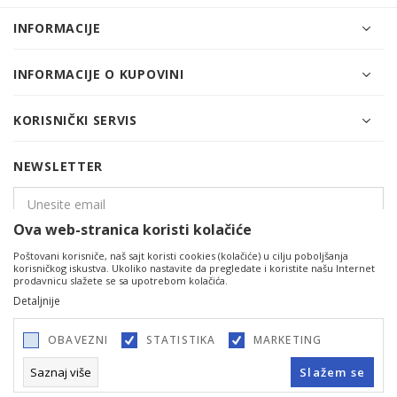
INFORMACIJE
INFORMACIJE O KUPOVINI
KORISNIČKI SERVIS
NEWSLETTER
Ova web-stranica koristi kolačiće
Poštovani korisniče, naš sajt koristi cookies (kolačiće) u cilju poboljšanja
PRIJAVITE SE
korisničkog iskustva. Ukoliko nastavite da pregledate i koristite našu Internet
prodavnicu slažete se sa upotrebom kolačića.
Detaljnije
OBAVEZNI
STATISTIKA
MARKETING
Saznaj više
Slažem se