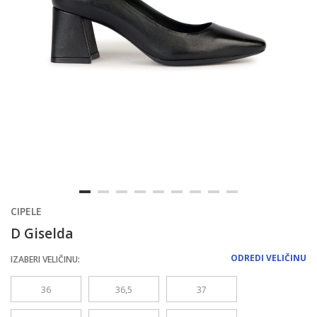
CIPELE
D Giselda
ODREDI VELIČINU
IZABERI VELIČINU:
36
36,5
37